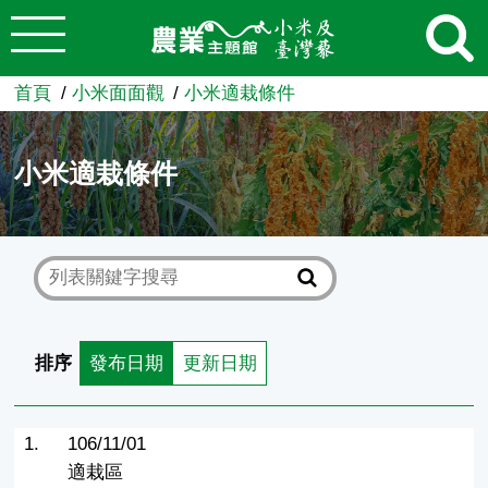
:::
跳到主要內容
農業知識入口網
首頁
小米面面觀
小米適栽條件
小米適栽條件
排序
發布日期
更新日期
1.
106/11/01
適栽區