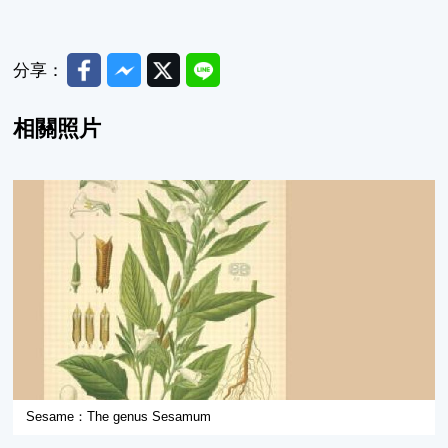
Facebook
Messenger
Twitter
Line
分享：
相關照片
Sesame：The genus Sesamum