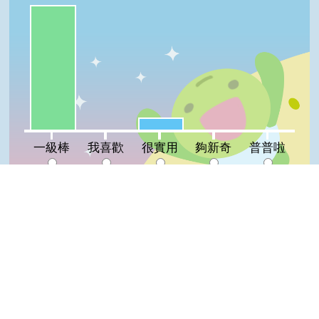
一級棒:91%
很實用:9%
我喜歡:0%
夠新奇:0%
普普啦:0%
一級棒
我喜歡
很實用
夠新奇
普普啦
登入會員即可參加投票
Top
看過這篇文章的人說
1 則留言
回覆
登入會員即可參加留言
Jeff(達人級會員)發表於 110/07/01