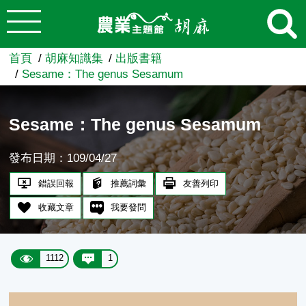
:::
跳到主要內容
農業知識入口網
首頁
胡麻知識集
出版書籍
Sesame：The genus Sesamum
Sesame：The genus Sesamum
發布日期：109/04/27
錯誤回報
推薦詞彙
友善列印
收藏文章
我要發問
1112
1