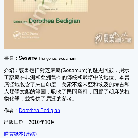
書名：Sesame
The genus Sesamum
該書包括對芝麻
屬(Sesamum)的歷史回顧
，揭示
介紹：
了該屬在非洲和亞洲當今的傳統和栽培中的地位。本書
廣泛地包含
了來自印度，美索不達米亞和埃及的考古和
人類學文獻的範圍，吸收了民間資料，回顧了胡麻
的植
物化學
，並提供了廣泛的參考。
作者：
Dorothea Bedigian
出版日期：2010年10月
購買紙本(連結)