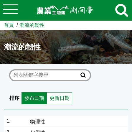
:::
跳到主要內容
農業知識入口網
首頁
潮流的韌性
潮流的韌性
排序
發布日期
更新日期
1.
物理性