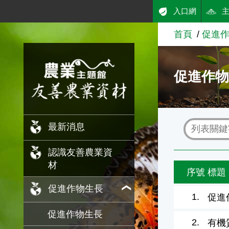
:::
入口網
跳到主要內容
首頁
促進
農業知識入口網
促進作
最新消息
認識友善農業資
材
序號
標題
促進作物生長
1.
促進
促進作物生長
2.
有機