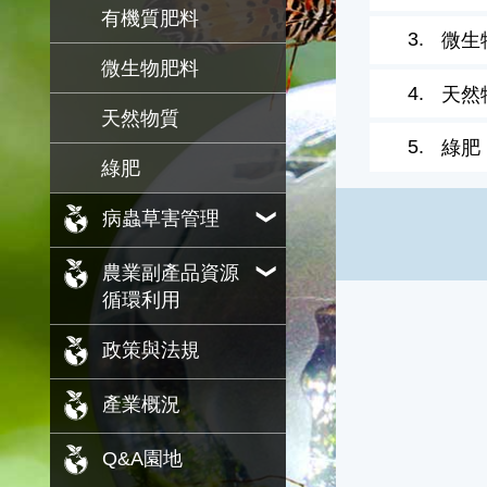
有機質肥料
3.
微生
微生物肥料
4.
天然
天然物質
5.
綠肥
綠肥
病蟲草害管理
農業副產品資源
循環利用
政策與法規
產業概況
Q&A園地