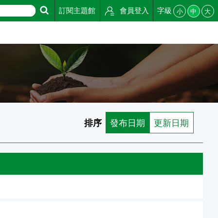
訂閱主題館
會員登入
字級
小
中
大
排序
發布日期
更新日期