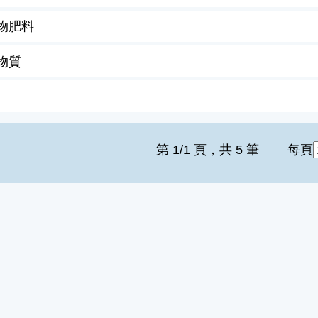
物肥料
物質
第 1/1 頁，共 5 筆
每頁