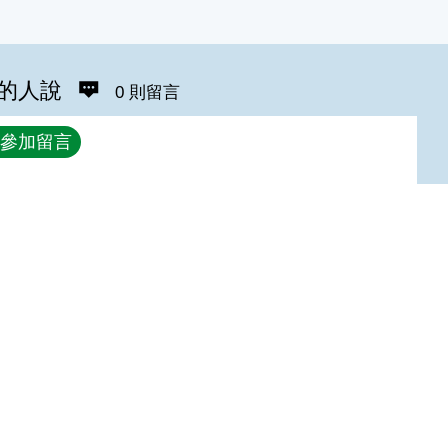
的人說
0 則留言
參加留言
Top
:::