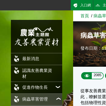
:::
入口網
跳到主要內容
首頁
病蟲
農業知識入口網
病蟲草
發布日期：110
最新消息
認識友善農業資
2085
材
促進作物生長
從事友善農
此，瞭解並
病蟲草害管理
包括物理性