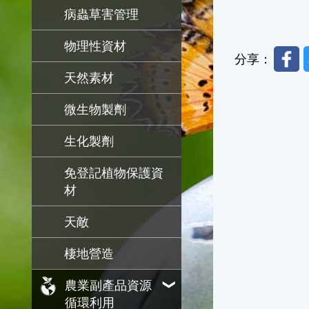
病蟲草害管理
物理性資材
Faceb
分享：
天然素材
微生物製劑
生化製劑
免登記植物保護資
材
天敵
棲地營造
農業副產品資源
循環利用