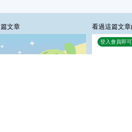
這篇文章
看過這篇文章
回覆
登入會員即可
%
很實用:38%
夠新奇:25%
喜歡:0%
普普啦:0%
我喜歡
很實用
夠新奇
普普啦
登入會員即可參加投票
宣告
地址：100212 臺北市中正區南海路 37 號