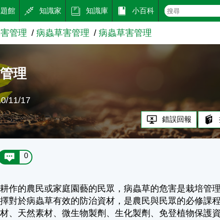
主題館
知識家
知識庫
小百科
草害管理
病蟲草害管理
病蟲草害管理
害管理
/11/17
錯誤回報
0
業耕作的農民或家庭園藝的民眾，病蟲草的危害是栽培管
選擇對於病蟲草有效的防治資材，是農民與民眾的必修課
資材、天然素材、微生物製劑、生化製劑、免登植物保護