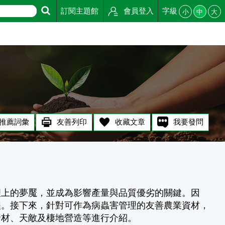
訂閱主題館
會員登入
字級
小
中
大
推薦詞彙
友善列印
收藏文章
我要發問
理上的夢魘，並成為影響產量與品質優劣的關鍵。因
程。接下來，針對可作為病蟲害管理的友善農業資材，
資材、天敵及棲地營造等進行介紹。