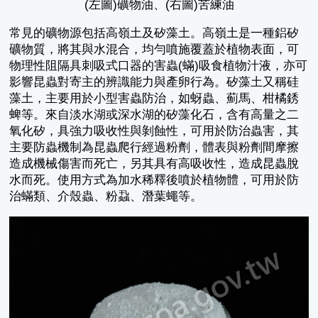
(左圖)礦物油、(右圖)苦練油
常見的礦物源包括高嶺土及矽藻土。高嶺土是一種鋁矽
礦物質，將其與水混合，均勻噴施覆蓋於植物表面，可
物理性阻隔具刺吸式口器的害蟲(蟎)吸食植物汁液，亦可
影響昆蟲對寄主的辨識能力與產卵行為。矽藻土又稱硅
藻土，主要用於小型害蟲防治，如蚜蟲、薊馬、柑橘銹
蜱等。來自淡水湖或深水湖的矽藻化石，含有高量之二
氧化矽，具強力吸收性與剝蝕性，可用於防治蟲害，其
主要防蟲機制為昆蟲爬行經過粉劑，體表與粉劑間摩擦
造成機械傷害而死亡，另其具有高吸收性，造成昆蟲脫
水而死。使用方式為加水稀釋後噴於植物體，可用於防
治蟎類、介殼蟲、粉蝨、潛葉蠅等。