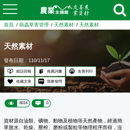
:::
跳到主要內容
農業知識入口網
首頁
病蟲草害管理
天然素材
天然素材
天然素材
發布日期：110/11/17
錯誤回報
推薦詞彙
友善列印
收藏文章
我要發問
8014
0
資材源自油類、礦物、動物及植物等天然產物，經過簡
單脫水、乾燥、壓榨、磨粉或製粒等物理程序而得，沒