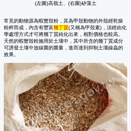
(左圖)高嶺土、(右圖)矽藻土
常見的動物源為蝦蟹殼粉，其為甲殼動物的外殼經乾燥
粉粹而成，內含有豐富
幾丁質
(又稱為甲殼素)，須經由化
學處理方式才可將幾丁質純化出來，相對價格也較高。
天然的蝦蟹殼粉施用於土壤中，其中所含的幾丁質成分
可誘發土壤中放線菌的菌量，進而達到抑制土壤線蟲的
效果。