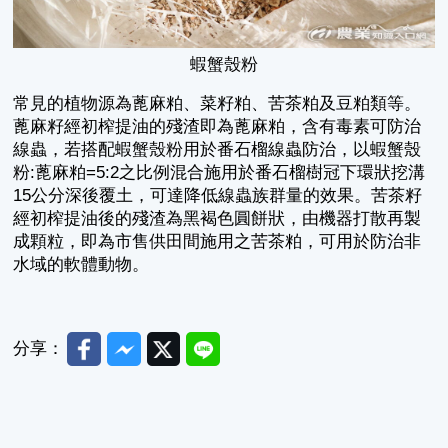
蝦蟹殼粉
常見的植物源為蓖麻粕、菜籽粕、苦茶粕及豆粕類等。
蓖麻籽經初榨提油的殘渣即為蓖麻粕，含有毒素可防治
線蟲，若搭配蝦蟹殼粉用於番石榴線蟲防治，以蝦蟹殼
粉:蓖麻粕=5:2之比例混合施用於番石榴樹冠下環狀挖溝
15公分深後覆土，可達降低線蟲族群量的效果。苦茶籽
經初榨提油後的殘渣為黑褐色圓餅狀，由機器打散再製
成顆粒，即為市售供田間施用之苦茶粕，可用於防治非
水域的軟體動物。
Facebook
Messenger
Twitter
Line
分享：