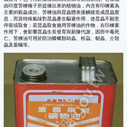
由印度苦楝種子所提煉出來的植物油，內含有印楝素為
主要的殺蟲成分。苦楝油與昆蟲體表接觸後造成昆蟲窒
息，而其特殊氣味對昆蟲產生驅避作用，使昆蟲不願意
停留或取食；若昆蟲取食施用苦楝油的作物，在印楝素
作用下，會影響昆蟲生長發育與新陳代謝，因而中毒死
亡。苦楝油可用於防治蝶蛾類幼蟲、粉蝨、蚜蟲、介殼
蟲及葉蟎等。