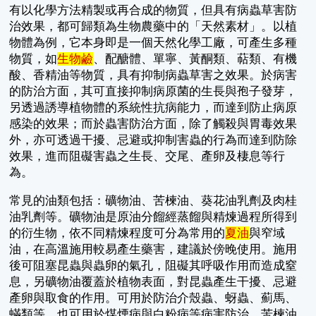
有以化學方法精製或再合成的物質，但具有病蟲草害防
治效果，都可歸類為生物農藥中的「天然素材」。以植
物體為例，它本身即是一個天然化學工廠，可產生多種
物質，如
生物鹼
、配醣體、單寧、黃酮類、萜類、有機
酸、香精油等物質，具有抑制病蟲草害之效果。於病害
的防治方面，其可直接抑制病原菌的生長與孢子發芽，
另透過誘導植物體的系統性抗病能力，而達到防止病原
感染的效果；而於蟲害防治方面，除了觸殺與胃毒效果
外，亦可透過干擾、忌避或抑制害蟲的行為而達到防除
效果，進而阻礙害蟲之生長、交尾、產卵及棲息等行
為。
常見的油類包括：礦物油、苦楝油、葵花油乳劑及肉桂
油乳劑等。礦物油是原油分餾經蒸餾與精煉過程所得到
的衍生物，依不同精煉程度可分為常用的
夏油
與窄域
油，在高溫施用較易產生藥害，建議於傍晚使用。施用
後可阻塞昆蟲與蟲卵的氣孔，阻礙其呼吸作用而造成窒
息，另礦物油覆蓋於植物表面，對昆蟲產生干擾、忌避
產卵與取食的作用。可用於防治介殼蟲、蚜蟲、薊馬、
蟎類等，也可用於煤煙病與白粉病等病害防治。苦楝油