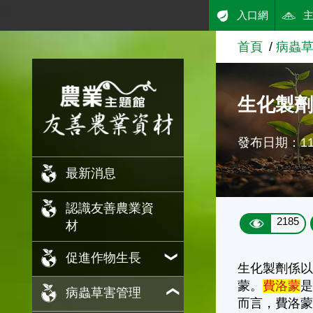
:::
入口網
跳到主要內容
首頁
病蟲
農業知識入口網
生化製
發布日期：110
最新消息
認識友善農業資
2185
材
促進作物生長
生化製劑係
蒙。
費洛蒙
病蟲草害管理
而言，費洛