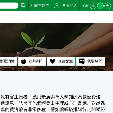
訂閱主題館
會員登入
字級
小
中
大
推薦詞彙
友善列印
收藏文章
我要發問
毒殺有害生物者，應用最廣與為人熟知的為昆蟲費洛
傳遞訊息、誘發其他個體發出生理或心理反應。對昆蟲
昆蟲的費洛蒙有非常多種，譬如讓螞蟻排隊行走的蹤跡