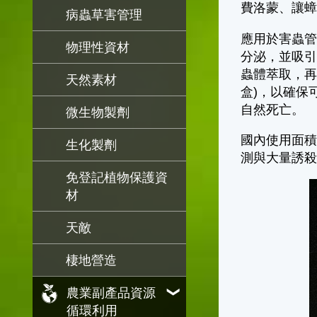
費洛蒙、讓
病蟲草害管理
應用於害蟲
物理性資材
分泌，並吸
蟲體萃取，再
天然素材
盒)，以確保
自然死亡。
微生物製劑
國內使用面
生化製劑
測與大量誘
免登記植物保護資
材
天敵
棲地營造
農業副產品資源
循環利用