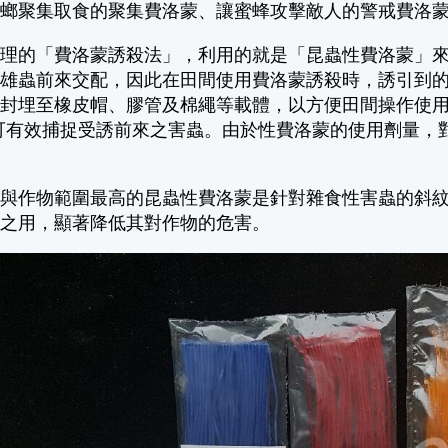
蟑螂聚集取食的聚集費洛蒙、讓蜜蜂攻擊敵人的警戒費洛
管理的「費洛蒙誘殺法」，利用的就是「昆蟲性費洛蒙」
引雄蟲前來交配，因此在田間使用費洛蒙誘殺時，誘引到
封埋至橡皮帽、膠管及棉繩等載體，以方便田間操作使用
可有效捕捉受誘前來之害蟲。由於性費洛蒙的使用劑量，
積與作物範圍最高的昆蟲性費洛蒙是針對雜食性害蟲的斜
殺之用，顯著降低其對作物的危害。