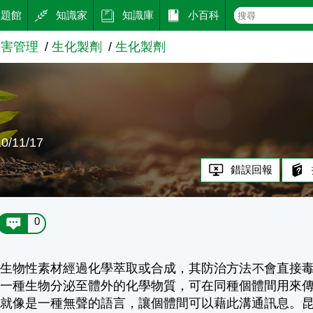
主題館
知識家
知識庫
小百科
草害管理
生化製劑
生化製劑
劑
/11/17
錯誤回報
0
以生物性素材經過化學萃取或合成，其防治方法不會直接
是一種生物分泌至體外的化學物質，可在同種個體間用來
蒙就像是一種無聲的語言，讓個體間可以藉此溝通訊息。