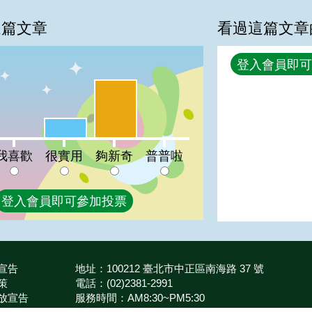
這篇文章
看過這篇文章
回覆
登入會員即可
夠新奇:75%
很實用:25%
喜歡:0%
普普啦:0%
我喜歡
很實用
夠新奇
普普啦
登入會員即可參加投票
宣告
地址：100212 臺北市中正區南海路 37 號
策
電話：(02)2381-2991
放宣告
服務時間：AM8:30~PM5:30