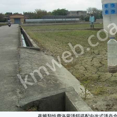
夜蛾類性費洛蒙誘餌搭配中改式誘蟲