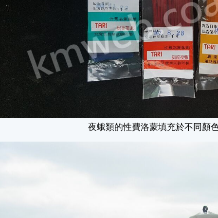
夜蛾類的性費洛蒙填充於不同顏