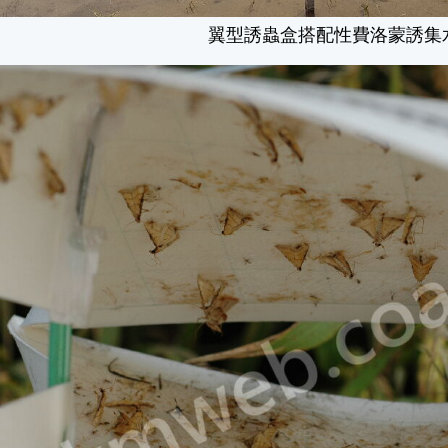
翼型誘蟲盒搭配性費洛蒙誘集