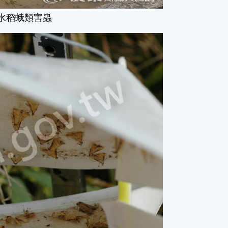
水稻蛾類害蟲