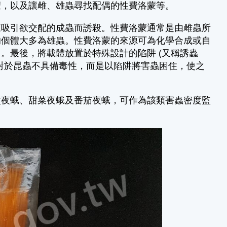
蒙，以及讓雌、雄蟲尋找配偶的性費洛蒙等。
來吸引欲交配的成蟲而誘殺。性費洛蒙通常是由雌蟲所
的個體大多為雄蟲。性費洛蒙的來源可為化學合成或自
。最後，將載體放置於特殊設計的陷阱 (又稱誘蟲
對於昆蟲不具備毒性，而是以陷阱將害蟲困住，使之
紋夜蛾、甜菜夜蛾及番茄夜蛾，可作為該類害蟲密度監