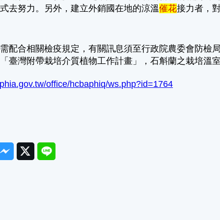
方式去努力。另外，建立外銷國在地的涼溫
催花
接力者，
銷需配合相關檢疫規定，有關訊息須至行政院農委會防檢
照「臺灣附帶栽培介質植物工作計畫」，石斛蘭之栽培溫
aphia.gov.tw/office/hcbaphiq/ws.php?id=1764
ook
Messenger
Twitter
Line