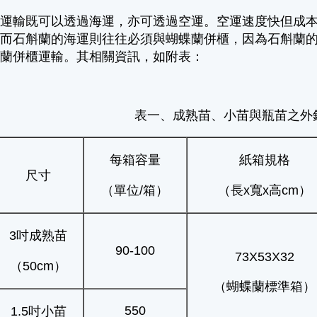
際運輸既可以透過海運，亦可透過空運。空運速度快但成
。而石斛蘭的海運則往往必須與蝴蝶蘭併櫃，因為石斛蘭
蝶蘭併櫃運輸。其相關資訊，如附表：
表一、成熟苗、小苗與瓶苗之外
每箱容量
紙箱規格
尺寸
（單位/箱）
（長x寬x高cm）
3吋成熟苗
90-100
73X53X32
（50cm）
（蝴蝶蘭標準箱）
550
1.5吋小苗