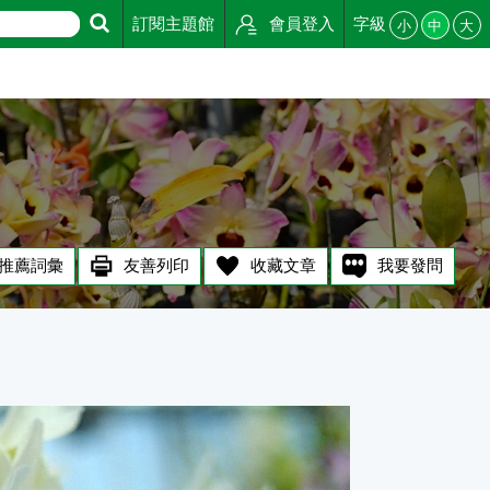
訂閱主題館
會員登入
字級
小
中
大
推薦詞彙
友善列印
收藏文章
我要發問