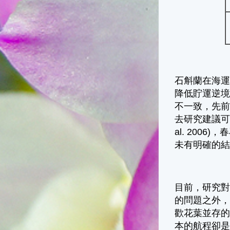
石斛蘭在海
降低貯運逆
不一致，先
去研究建議可
al. 200
未有明確的結論 (Hu
目前，研究對
的問題之外
歡花葉並存
本的航程卻