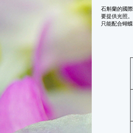
石斛蘭的國
要提供光照
只能配合蝴