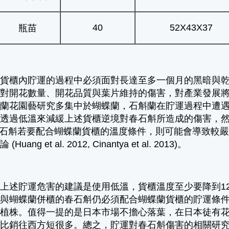
40
52X43X37
瓶苗
運貨櫃內貯運的過程中必須面對長達至多一個月的黑暗與
境對開花數量、開花品質與葉片維持的傷害，對產業發展
前蘭花園藝研究多集中於蝴蝶蘭，石斛蘭在貯運過程中遭
透過低溫來減緩上述貨櫃逆境對春石斛所造成的傷害，然而蝴蝶
6)，春石斛若要配合蝴蝶蘭貨櫃的溫度條件，則可能會導致較嚴重的落
ang et al. 2012, Cinantya et al. 2013)。
上述貯運危害的建議是使用低溫，貨櫃溫度至少要降到1
，與蝴蝶蘭併櫃的春石斛仍必須配合蝴蝶蘭貨櫃的貯運條
的植株。值得一提的是日本市場不擔心落葉，在日本徒有
是比銷往西方短很多。總之，貯運對春石斛傷害的相關研