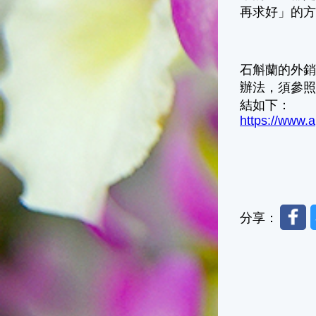
再求好」的
石斛蘭的外
辦法，須參
結如下：
https://www.
Faceb
分享：