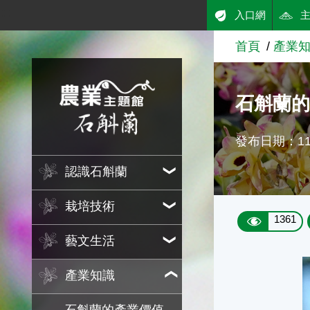
:::
入口網
跳到主要內容
首頁
產業
農業知識入口網
石斛蘭
發布日期：110
認識石斛蘭
栽培技術
1361
藝文生活
產業知識