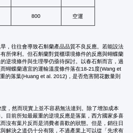
800
空運
乾旱，往往會導致石斛蘭產品品質不良反應。若能設法
將有所俾利。但石斛蘭對貨櫃環境條件的反應與蝴蝶蘭
遇的逆境條件與生理學仍亟待探討。以春石斛而言，過
蘭適宜的運輸溫度條件落在18-21度(Wang et
葉(Huang et al. 2012)，是否危害開花數量則
2度，然而現實上並不容易無法達到。除了增加成本
件。目前所知最嚴重的逆境反應是落葉，西方國家多喜
花而沒有葉片反而是消費者喜歡的狀態。但是，銷往日
究與解決之道仍十分有限，不過產業上可以從「先求有