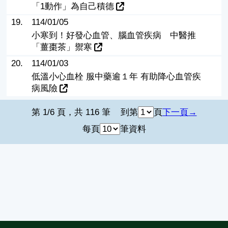
「1動作」為自己積德
19.
114/01/05
小寒到！好發心血管、腦血管疾病 中醫推
「薑棗茶」禦寒
20.
114/01/03
低溫小心血栓 服中藥逾１年 有助降心血管疾
病風險
第 1/6 頁，共 116 筆
到第
頁
下一頁
每頁
筆資料