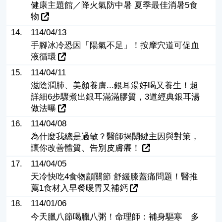
健康主題館／降火氣防中暑 夏季最佳消暑5食
物
14.
114/04/13
手腳冰冷恐因「陽氣不足」！按摩穴道可促血
液循環
15.
114/04/11
滋陰潤肺、美顏養膚...銀耳湯好喝又養生！超
詳細6步驟煮出銀耳滿滿膠質，3道經典銀耳湯
做法曝
16.
114/04/08
為什麼我總是過敏？醫師揭關鍵主因與對策，
讓你改善體質、告別皮膚癢！
17.
114/04/05
天冷快吃4食物顧關節 舒緩膝蓋痛問題！醫推
薦1食材入早餐暖胃又補鈣
18.
114/01/06
今天臘八節喝臘八粥！命理師：補身驅寒 多