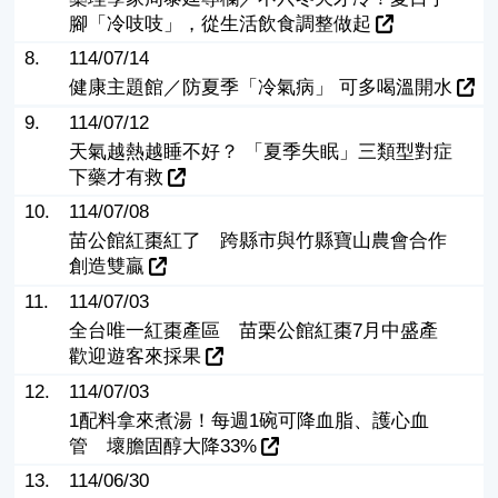
腳「冷吱吱」，從生活飲食調整做起
8.
114/07/14
健康主題館／防夏季「冷氣病」 可多喝溫開水
9.
114/07/12
天氣越熱越睡不好？ 「夏季失眠」三類型對症
下藥才有救
10.
114/07/08
苗公館紅棗紅了 跨縣市與竹縣寶山農會合作
創造雙贏
11.
114/07/03
全台唯一紅棗產區 苗栗公館紅棗7月中盛產
歡迎遊客來採果
12.
114/07/03
1配料拿來煮湯！每週1碗可降血脂、護心血
管 壞膽固醇大降33%
13.
114/06/30