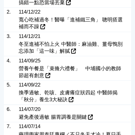
搞錯一點恐當場丟棄
2.
114/12/22
寬心吃補過冬！醫曝「進補鐵三角」 聰明搭選
補而不躁
3.
114/12/21
冬至進補不怕上火 中醫師：麻油雞、薑母鴨別
忘添加「這一味」解膩
4.
114/09/25
營養午餐是「束脩六禮餐」 中埔國小的教師
節超有創意
5.
114/09/22
換季過敏、乾咳、皮膚癢症狀四起 中醫師揭
「秋分」養生3大秘訣
6.
114/07/20
避免產後過敏 腸胃調養是關鍵
7.
114/07/14
藥理學家周泰廷專欄／不只冬天才冷！夏日手