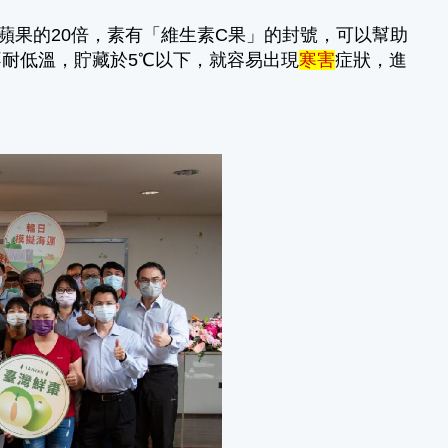
蘋果的20倍，素有「維生素C果」的封號，可以幫助
耐低溫，貯藏於5℃以下，就容易出現
寒害
症狀，進