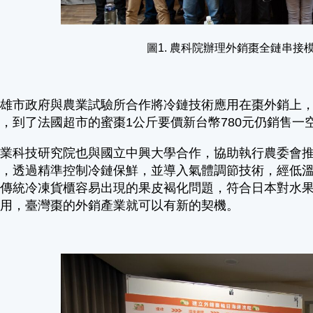
圖1. 農科院辦理外銷棗全鏈串接
高雄市政府與農業試驗所合作將冷鏈技術應用在棗外銷上
，到了法國超市的蜜棗1公斤要價新台幣780元仍銷售一
農業科技研究院也與國立中興大學合作，協助執行農委會
本，透過精準控制冷鏈保鮮，並導入氣體調節技術，經低
低傳統冷凍貨櫃容易出現的果皮褐化問題，符合日本對水
應用，臺灣棗的外銷產業就可以有新的契機。