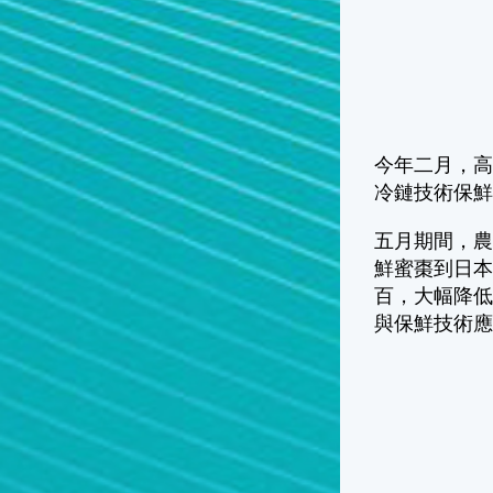
今年二月，
冷鏈技術保鮮
五月期間，
鮮蜜棗到日
百，大幅降
與保鮮技術