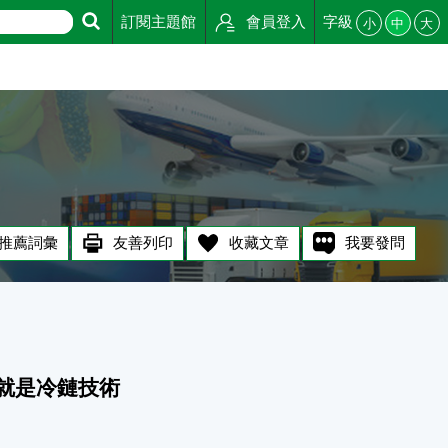
訂閱主題館
會員登入
字級
小
中
大
推薦詞彙
友善列印
收藏文章
我要發問
就是冷鏈技術