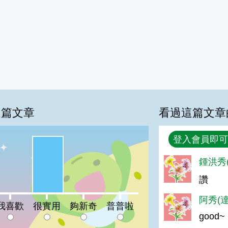
這篇文章
看過這篇文章
回覆
登入會員即可
很實用:100%
鍾洪秀(
讚
喜歡:0%
夠新奇:0%
普普啦:0%
阿秀(達
我喜歡
很實用
夠新奇
普普啦
good~