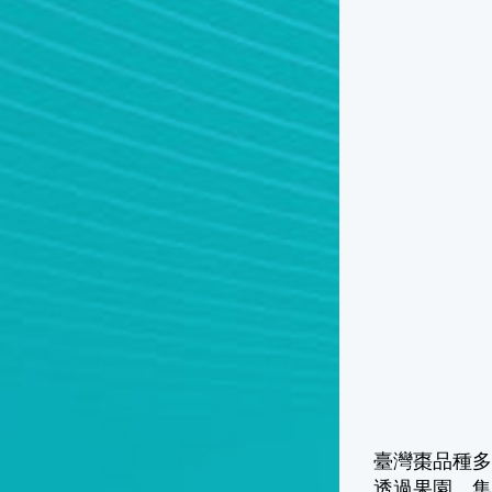
臺灣棗品種
透過果園、