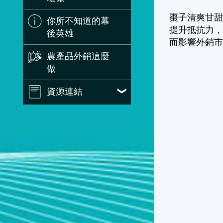
棗子清爽甘甜
你所不知道的幕
提升抵抗力，
後英雄
而影響外銷
農產品外銷這麼
做
資源連結