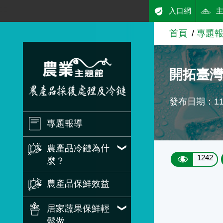
:::
入口網
跳到主要內容
首頁
專題
農業知識入口網
開拓臺
發布日期：111
專題報導
農產品冷鏈為什
1242
麼？
農產品保鮮效益
居家蔬果保鮮輕
鬆做