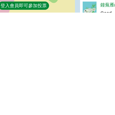
鐘蕪雁(
登入會員即可參加投票
Good
陸志平(
感謝分
Mika 
謝謝分
宣告
地址：100212 臺北市中正區南海路 37 號
策
電話：(02)2381-2991
放宣告
服務時間：AM8:30~PM5:30
箱
版權所有 © 2026 MOA All Rights Reserved.
農業部
農業部-農業科技司