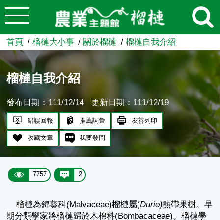
:::
跳到主要內容
農業知識入口網
首頁
榴槤大小事
關於榴槤
榴槤自我介紹
榴槤自我介紹
發布日期：111/12/14
更新日期：111/12/19
錯誤回報
推薦詞彙
友善列印
收藏文章
我要發問
7757
2
榴槤為錦葵科(Malvaceae)榴槤屬(
Durio)
熱帶果樹。早
期分類學家將榴槤歸於木棉科(Bombacaceae)。榴槤學