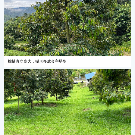
榴槤直立高大，樹形多成金字塔型