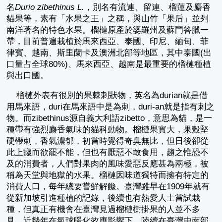
名
Durio zibethinus L.
，別名有流連、留連、榴蓮及麝香
貓果等，素有「水果之王」之稱，與山竹「果后」並列
南洋著名的特色水果。榴槤原產於婆羅州及蘇門答臘一
帶，目前普遍栽植於馬來西亞、泰國、印尼、緬甸、菲
律賓、越南、斯里蘭卡及澳洲北部等地區，其中泰國(出
口量占全球80%)、馬來西亞、越南是最重要的榴槤種植
與出口國。
榴槤外表有很別的果棘刺狀物，英名為durian就是借
用馬來語，duri在馬來語中是為刺，duri-an就是指有刺之
物。而zibethinus源自義大利語zibetto，意思為貓，是一
種帶有強烈麝香氣味的貓科動物。榴槤果實大，果殼堅
硬帶刺，香氣濃郁，初嘗時覺得奇臭無比，但日後卻從
此上癮而欲罷不能，但也有厭惡不敢食用，趨之惟恐不
及的消費者，人們對果肉的風味愛惡反應甚為兩極，被
稱為天堂與地獄的水果。榴槤因味道獨特而擁有特定的
消費人口，每年總要嘗鮮解饞。臺灣雖早在1909年就有
從新加坡引進種植的記錄，後續也有熱愛人士嘗試栽
種，但真正有機會在臺灣見過榴槤樹掛果的人並不多
見，近幾年在氣球暖化效應影響下，陸續在臺灣中南部