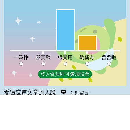
很實用:73%
夠新奇:27%
一級棒:0%
我喜歡:0%
普普啦:0%
一級棒
我喜歡
很實用
夠新奇
普普啦
登入會員即可參加投票
看過這篇文章的人說
2 則留言
回覆
登入會員即可參加留言
Malain(達人級會員)發表於 115/07/15
Top
榴槤有特殊的香味