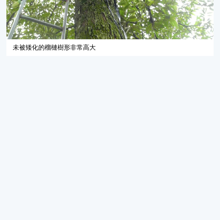
未被矮化的榴槤樹形非常高大