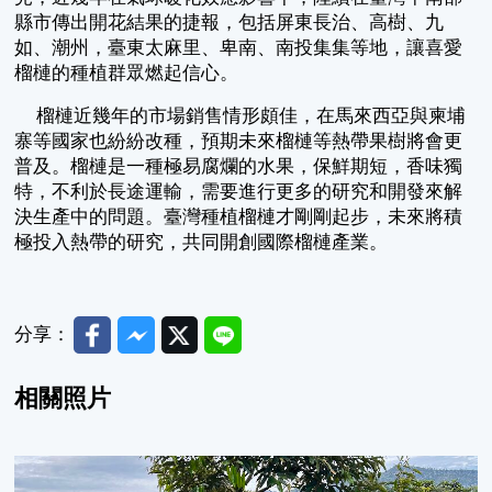
縣市傳出開花結果的捷報，包括屏東長治、高樹、九
如、潮州，臺東太麻里、卑南、南投集集等地，讓喜愛
榴槤的種植群眾燃起信心。
榴槤近幾年的市場銷售情形頗佳，在馬來西亞與柬埔
寨等國家也紛紛改種，預期未來榴槤等熱帶果樹將會更
普及。榴槤是一種極易腐爛的水果，保鮮期短，香味獨
特，不利於長途運輸，需要進行更多的研究和開發來解
決生產中的問題。臺灣種植榴槤才剛剛起步，未來將積
極投入熱帶的研究，共同開創國際榴槤產業。
Facebook
Messenger
Twitter
Line
分享：
相關照片