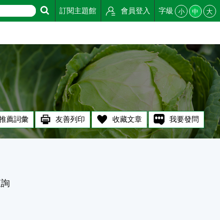
訂閱主題館
會員登入
字級
小
中
大
推薦詞彙
友善列印
收藏文章
我要發問
查詢