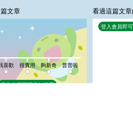
這篇文章
看過這篇文章
回覆
登入會員即可
0%
喜歡:0%
很實用:0%
夠新奇:0%
普普啦:0%
我喜歡
很實用
夠新奇
普普啦
登入會員即可參加投票
宣告
地址：100212 臺北市中正區南海路 37 號
策
電話：(02)2381-2991
放宣告
服務時間：AM8:30~PM5:30
箱
版權所有 © 2026 MOA All Rights Reserved.