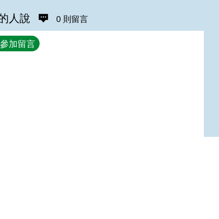
的人說
0 則留言
參加留言
Top
:::