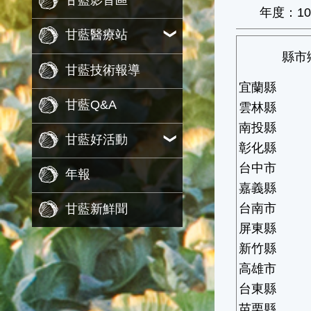
甘藍影音區
年度：10
甘藍醫療站
縣市
甘藍技術報導
宜蘭縣
甘藍Q&A
雲林縣
南投縣
甘藍好活動
彰化縣
台中市
年報
嘉義縣
台南市
甘藍新鮮聞
屏東縣
新竹縣
高雄市
台東縣
苗栗縣