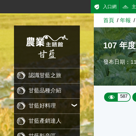
:::
入口網
跳到主要內容
首頁
年報
農業知識入口網
107 年
發布日期：111
認識甘藍之旅
甘藍品種介紹
587
甘藍好料理
甘藍產銷達人