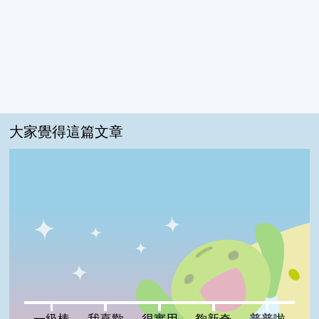
大家覺得這篇文章
一級棒:0%
我喜歡:0%
很實用:0%
夠新奇:0%
普普啦:0%