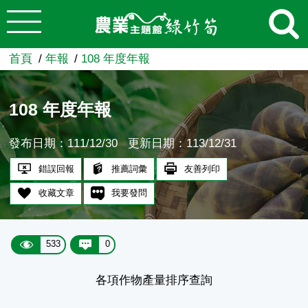
:::
跳到主要內容
農業知識入口網
首頁
年報
108 年度年報
108 年度年報
發布日期：111/12/30
更新日期：113/12/31
錯誤回報
推薦詞彙
友善列印
收藏文章
我要發問
533
0
各項作物產量排序查詢