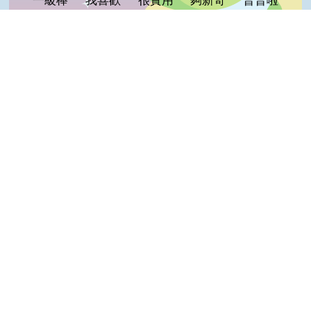
一級棒
我喜歡
很實用
夠新奇
普普啦
登入會員即可參加投票
Top
看過這篇文章的人說
0 則留言
回覆
登入會員即可參加留言
隱私權保護宣告
:::
資訊安全政策
網站資料開放宣告
網站服務信箱
地址：100212 臺北市中正區南海路 37 號
電話：(02)2381-2991
服務時間：AM8:30~PM5:30
版權所有 © 2026 MOA All Rights Reserved.