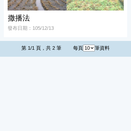
撒播法
發布日期：105/12/13
第 1/1 頁，共 2 筆
每頁
筆資料