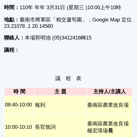
時間：
110年 年年 3月31日 (星期三 )10:00上午10時
地點：
臺南市將軍區「相交蘆筍園」；Google Map 定位
23.21078 ,1 20.14560
聯絡人：
本場郭明池 (05)3412416轉15
議程：
議 程 表
時 間
主 題
主持人/主講人
09:40-10:00
臺南區農業改良場
報到
臺南區農業改良場
長官致詞
10:00-10:10
楊宏瑛場
⻑