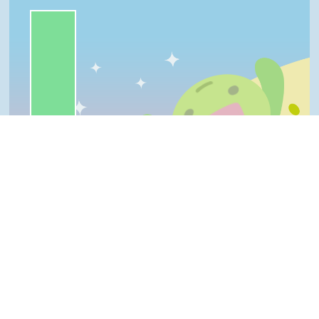
一級棒:92%
很實用:8%
我喜歡:0%
夠新奇:0%
普普啦:0%
一級棒
我喜歡
很實用
夠新奇
普普啦
Top
登入會員即可參加投票
看過這篇文章的人說
0 則留言
回覆
登入會員即可參加留言
隱私權保護宣告