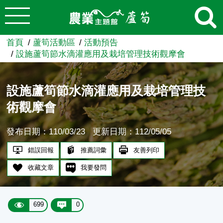
:::
跳到主要內容
農業知識入口網
首頁
蘆筍活動區
活動預告
設施蘆筍節水滴灌應用及栽培管理技術觀摩會
設施蘆筍節水滴灌應用及栽培管理技
術觀摩會
發布日期：110/03/23
更新日期：112/05/05
錯誤回報
推薦詞彙
友善列印
收藏文章
我要發問
699
0