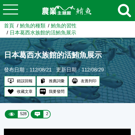
:::
跳到主要內容
農業知識入口網
首頁
鮪魚的種類
鮪魚的習性
日本葛西水族館的活鮪魚展示
日本葛西水族館的活鮪魚展示
發布日期：112/08/21
更新日期：112/08/29
錯誤回報
推薦詞彙
友善列印
收藏文章
我要發問
528
2