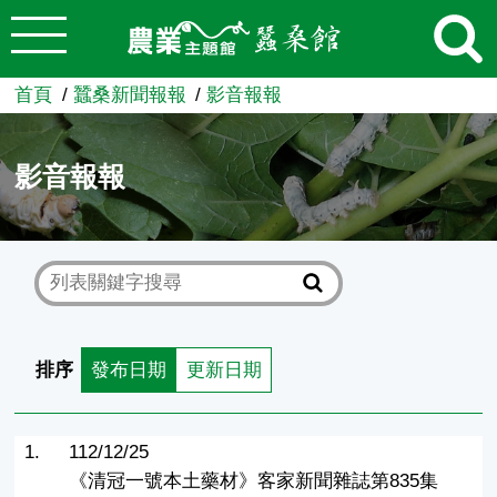
:::
跳到主要內容
農業知識入口網
首頁
蠶桑新聞報報
影音報報
影音報報
排序
發布日期
更新日期
1.
112/12/25
《清冠一號本土藥材》客家新聞雜誌第835集