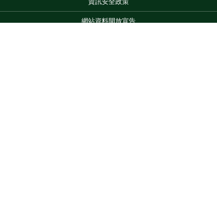
資訊安全政策
網站資料開放宣告
網站服務信箱
地址：100212 臺北市中正區南海路 37 號
Top
電話：(02)2381-2991
服務時間：AM8:30~PM5:30
版權所有 © 2026 MOA All Rights Reserved.
維護單位：農業部
苗栗區農業改良場