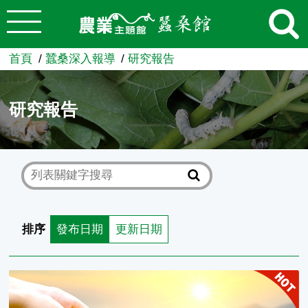
:::
跳到主要內容
農業知識入口網
首頁
蠶桑深入報導
研究報告
研究報告
排序
發布日期
更新日期
長期冷藏保存流程對二化性家蠶蠶卵孵化及生育之影響