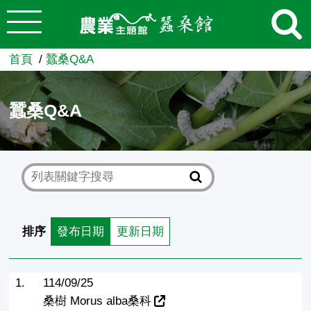
:::
跳到主要內容
農業知識入口網
首頁
蠶桑Q&A
蠶桑Q&A
排序
發布日期
更新日期
1.
114/09/25
桑樹 Morus alba桑科