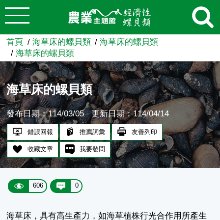
:::
跳到主要內容
農業知識入口網
首頁
海草床的螺貝類
海草床的螺貝類
海草床的螺貝類
海草床的螺貝類
發布日期：114/03/05
更新日期：114/04/14
錯誤回報
推薦詞彙
友善列印
收藏文章
我要發問
606
0
海草床，具有高生產力，如海草植株行光合作用所產生