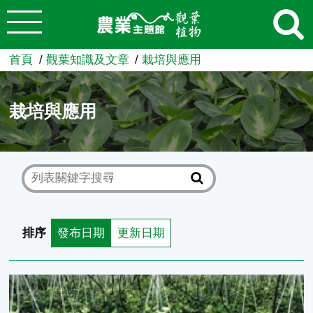
:::
跳到主要內容
農業知識入口網
首頁
觀葉知識及文章
栽培與應用
栽培與應用
排序
發布日期
更新日期
夏季期間利用植物生長調節劑處理增加長春藤側芽生成