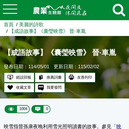
:::
跳到主要內容
農業知識入口網
首頁
美麗的詩歌
【成語故事】《囊瑩映雪》 晉·車胤
【成語故事】《囊瑩映雪》 晉·車胤
發布日期：114/05/01
更新日期：115/02/02
錯誤回報
推薦詞彙
友善列印
收藏文章
我要發問
1004
0
映雪指晉孫康夜晚利用雪光照明讀書的故事。參見「
映