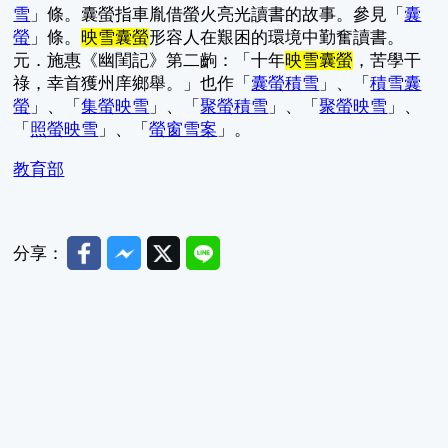
雪
」條。囊螢指車胤借螢火亮光讀書的故事。參見「
囊
螢
」條。
映雪囊螢
形容人在艱困的環境中勤奮讀書。
元．施惠《幽閨記》第二齣：「十年
映雪囊螢
，苦學干
祿，幸首獲州庠鄉舉。」也作「
囊螢積雪
」、「
積雪囊
螢
」、「
集螢映雪
」、「
聚螢積雪
」、「
聚螢映雪
」、
「
照螢映雪
」、「
螢窗雪案
」。
教育部
Facebook
Messenger
Twitter
Line
分享：