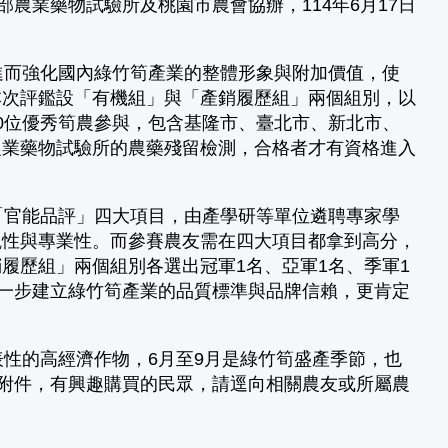
農業藥物試驗所及桃園市農會協辦，114年6月17日
而強化國內綠竹筍產業的整體形象與附加價值，使
本次評鑑設「有機組」與「產銷履歷組」兩個組別，以
0位優秀筍農參與，包含基隆市、臺北市、新北市、
農業藥物試驗所的農藥殘留檢測，合格者才有資格進入
官能品評」四大項目，由產學研等單位遴聘專家學
觀性與專業性。而參賽農友需在四大項目都拿到高分，
履歷組」兩個組別各選出冠軍1名、亞軍1名、季軍1
進一步建立綠竹筍產業的品質標準與品牌信賴，更肯定
性的高經濟作物，6月至9月是綠竹筍盛產季節，也
如附件，有興趣購買的民眾，請逕向相關農友或所屬農