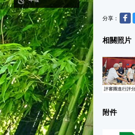
Faceb
分享：
相關照片
評審團進行評
附件
114