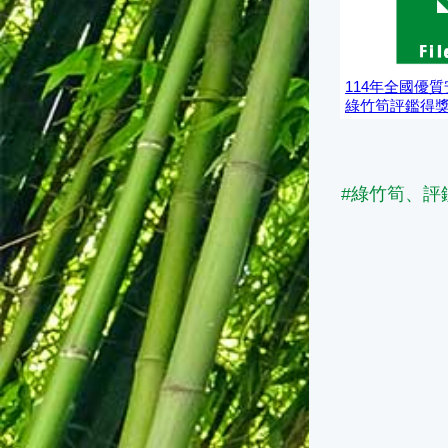
114年全國優
綠竹筍評鑑得
#綠竹筍、評