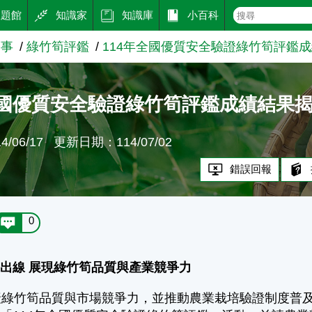
主題館
知識家
知識庫
小百科
筍事
綠竹筍評鑑
114年全國優質安全驗證綠竹筍評鑑
全國優質安全驗證綠竹筍評鑑成績結果
/06/17
更新日期：114/07/02
錯誤回報
0
出線 展現綠竹筍品質與產業競爭力
綠竹筍品質與市場競爭力，並推動農業栽培驗證制度普及