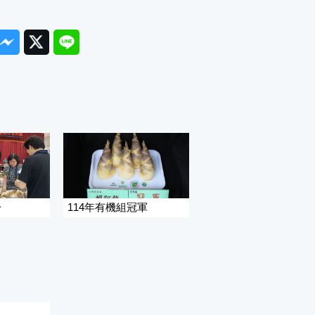
ook
Messenger
Twitter
Line
分
114年有機組冠軍
年全國優質安全驗證綠竹筍評鑑得獎名單