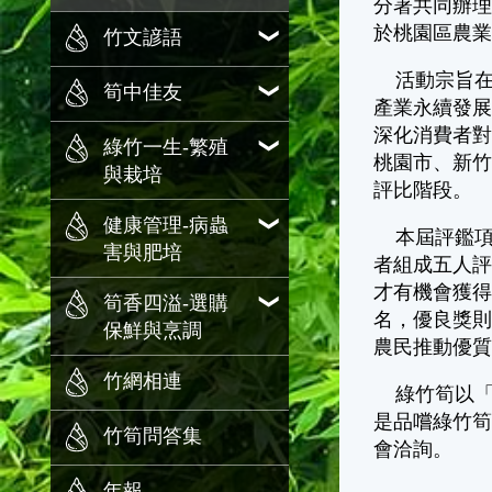
分署共同辦理
於桃園區農
竹文諺語
活動宗旨在
筍中佳友
產業永續發
深化消費者對
綠竹一生-繁殖
桃園市、新
與栽培
評比階段。
健康管理-病蟲
本屆評鑑項
害與肥培
者組成五人
才有機會獲得
筍香四溢-選購
名，優良獎則
保鮮與烹調
農民推動優
竹網相連
綠竹筍以「
是品嚐綠竹筍
竹筍問答集
會洽詢。
年報