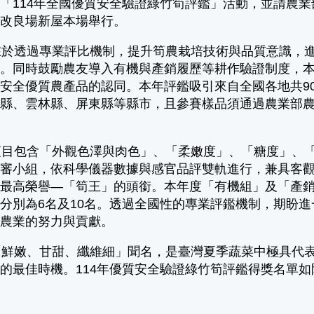
「114年全國優質安全驗證綠竹筍評鑑」活動，並請農業部
業改良場新屋本場舉行。
於透過專業評比機制，提升筍農栽培技術與品質意識，進
展。同時鼓勵農友導入有機與產銷履歷等耕作驗證制度，
安全優質農產品的認同。本年評鑑吸引來自全國各地共9
竹縣、雲林縣、屏東縣等縣市，且參賽樣品須通過農業部
目包含「外觀色澤與肉色」、「柔嫩度」、「糖度」、「
評審小組，依科學儀器數據與感官品評雙軌進行，兼具客
最高榮譽—「筍王」的頭銜。本年度「有機組」及「產銷
分別為6名及10名。透過全國性的專業評鑑機制，期盼
質農業的努力與貢獻。
鮮嫩、甘甜、纖維細」聞名，是臺灣夏季蔬菜中極具代表
的最佳時機。114年優質安全驗證綠竹筍評鑑得獎名單