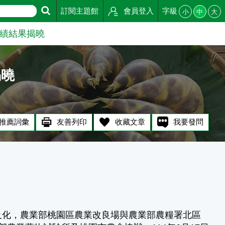
訂閱主題館
會員登入
字級
小
中
大
成績結果揭曉
揭曉
推薦詞彙
友善列印
收藏文章
我要發問
化，農業部桃園區農業改良場與農業部農糧署北區