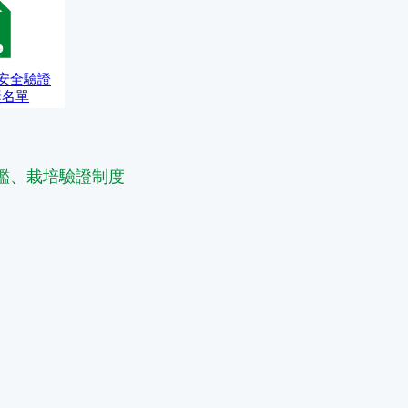
質安全驗證
獎名單
鑑、栽培驗證制度