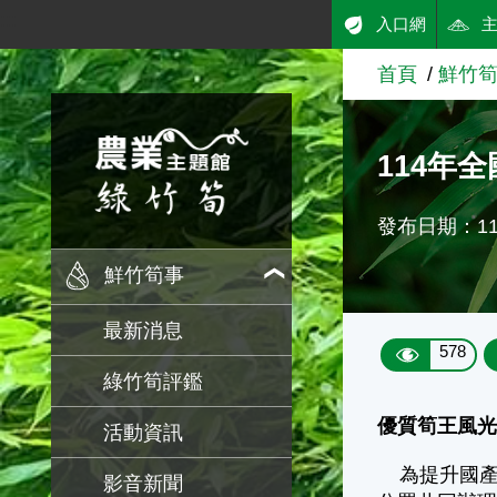
:::
入口網
跳到主要內容
首頁
鮮竹
農業知識入口網
114年
發布日期：114
鮮竹筍事
最新消息
578
綠竹筍評鑑
優質筍王風光
活動資訊
為提升國產
影音新聞