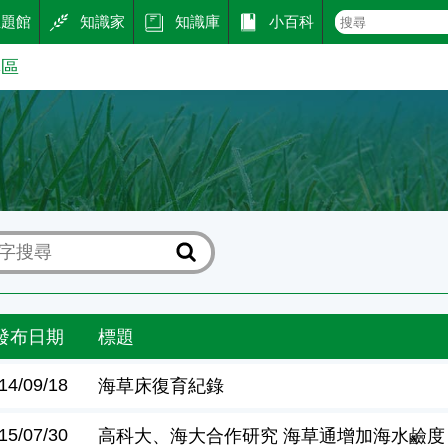
主題館
知識家
知識庫
小百科
專區
區
發布日期
標題
14/09/18
海草床復育紀錄
15/07/30
高科大、海大合作研究 海草通增加海水鹼度