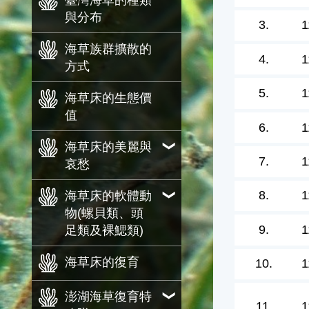
臺灣海草的種類
與分布
3.
1
海草族群擴散的
4.
1
方式
5.
1
海草床的生態價
值
6.
1
海草床的美麗與
7.
1
哀愁
8.
1
海草床的軟體動
物(螺貝類、頭
9.
1
足類及裸鰓類)
海草床的復育
10.
1
澎湖海草復育特
11.
1