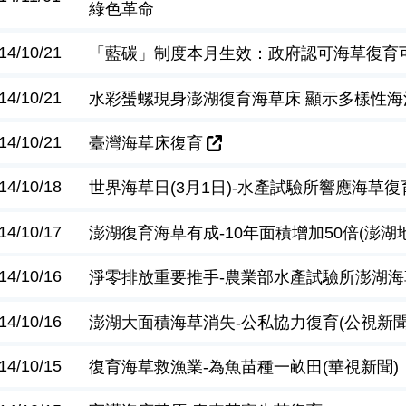
綠色革命
14/10/21
「藍碳」制度本月生效：政府認可海草復育
14/10/21
水彩蜑螺現身澎湖復育海草床 顯示多樣性海
14/10/21
臺灣海草床復育
14/10/18
世界海草日(3月1日)-水產試驗所響應海草復
14/10/17
澎湖復育海草有成-10年面積增加50倍(澎湖
14/10/16
淨零排放重要推手-農業部水產試驗所澎湖海
14/10/16
澎湖大面積海草消失-公私協力復育(公視新聞
14/10/15
復育海草救漁業-為魚苗種一畝田(華視新聞)