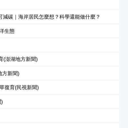
可減碳｜海岸居民怎麼想？科學還能做什麼？
洋生態
育(澎湖地方新聞)
地方新聞)
草復育(民視新聞)
)