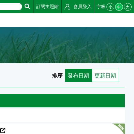
訂閱主題館
會員登入
字級
小
中
大
排序
發布日期
更新日期