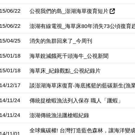
15/06/22
公視我們的島_澎湖海草復育短片
15/06/22
澎湖有線電視_海草床80年消失73公頃復育
15/04/25
消失的魚群回來了_今周刊
15/01/18
海草銳減餓死千頭海牛_公視新聞
15/01/18
海草床_紀錄觀點_公視紀錄片
14/12/17
談澎湖海草床復育-海底搖籃的藍碳新生(漁業廣播
14/11/24
傳統捉槍蝦漁法列入保存 職人「躐蝦」
14/11/24
澎湖傳統漁法躐槍蝦紀錄
全球瘋碳權! 台灣打造藍色森林，讓海洋變成
14/11/01