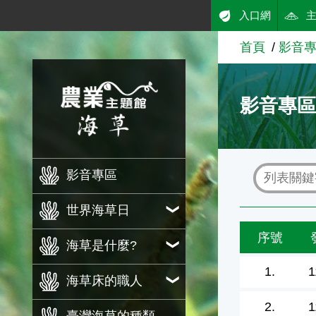
:::
入口網
跳到主要內容
首頁
影音
農業知識入口網
影音專
影音專區
世界海草日
序號
海草是什麼?
1.
1
海草床的職人
2.
1