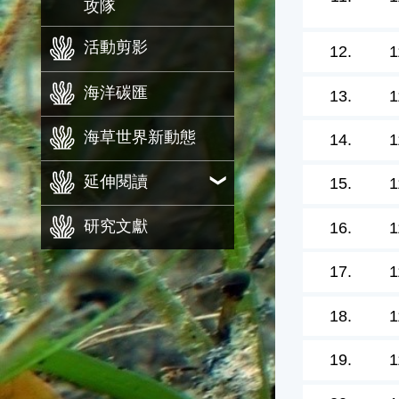
攻隊
活動剪影
12.
1
海洋碳匯
13.
1
海草世界新動態
14.
1
延伸閱讀
15.
1
研究文獻
16.
1
17.
1
18.
1
19.
1