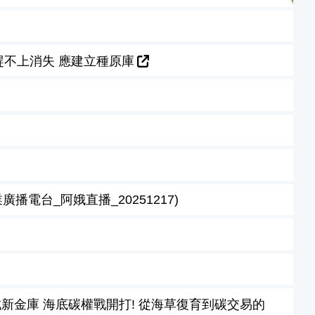
趕不上消失 應建立種原庫
電台_阿娥直播_20251217)
新金庫 海底碳權戰開打! 從海草復育到碳交易的