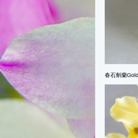
春石斛蘭Gol