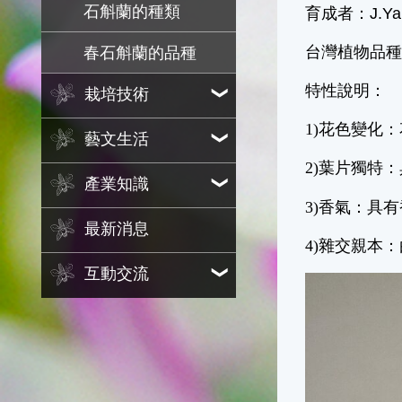
石斛蘭的種類
育成者：J.Ya
台灣植物品種
春石斛蘭的品種
特性說明：
栽培技術
1)花色變化
藝文生活
2)葉片獨特：具有
產業知識
3)香氣：具有香味
最新消息
4)雜交親本：由 D
互動交流