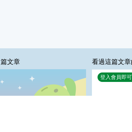
這篇文章
看過這篇文章
回覆
登入會員即可
喜歡:0%
很實用:0%
夠新奇:0%
普普啦:0%
我喜歡
很實用
夠新奇
普普啦