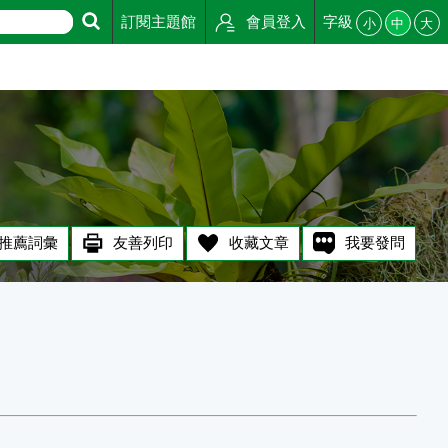
訂閱主題館
會員登入
字級
小
中
大
推薦詞彙
友善列印
收藏文章
我要發問