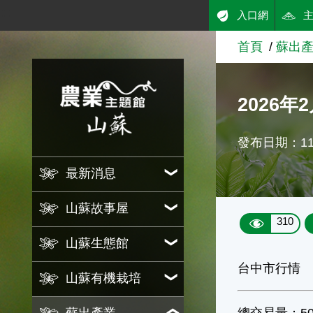
:::
入口網
跳到主要內容
首頁
蘇出
農業知識入口網
2026
發布日期：115
最新消息
山蘇故事屋
310
山蘇生態館
台中市行情
山蘇有機栽培
總交易量：50