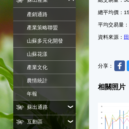
蘇出產業
總平均價：153
產銷通路
平均交易量：4
產業策略聯盟
資料來源：
田
山蘇多元化開發
山蘇花漾
Faceb
分享：
產業文化
農情統計
相關照片
年報
蘇出通路
互動區