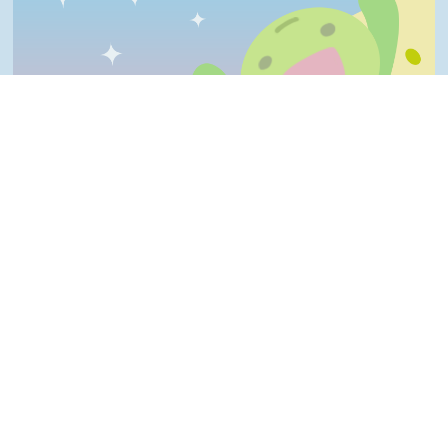
一級棒:0%
我喜歡:0%
很實用:0%
夠新奇:0%
普普啦:0%
一級棒
我喜歡
很實用
夠新奇
普普啦
Top
登入會員即可參加投票
看過這篇文章的人說
0 則留言
回覆
登入會員即可參加留言
隱私權保護宣告
:::
資訊安全政策
網站資料開放宣告