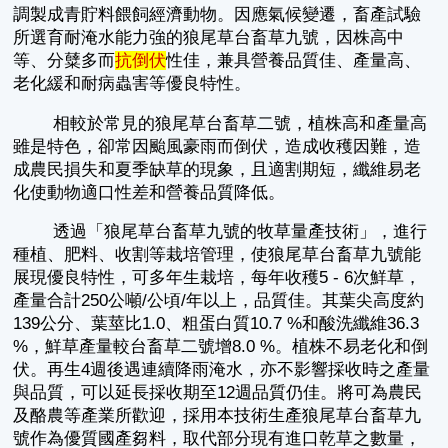
調製成青貯料餵飼經濟動物。因應氣候變遷，畜產試驗
所選育耐淹水能力強的狼尾草台畜草九號，因株高中
等、分糵多而
抗
倒伏
性佳，兼具營養品質佳、產量高、
老化緩和耐病蟲害等優良特性。
相較於常見的狼尾草台畜草二號，植株高和產量高
雖是特色，卻常因颱風豪雨而倒伏，造成收穫因難，造
成農民損失和夏季缺草的現象，且適割期短，纖維易老
化使動物適口性差和營養品質降低。
透過「狼尾草台畜草九號的牧草量產技術」，進行
種植、肥料、收割等栽培管理，使狼尾草台畜草九號能
展現優良特性，可多年生栽培，每年收穫5 - 6次鮮草，
產量合計250公噸/公頃/年以上，品質佳。其葉尖高度約
139公分、葉莖比1.0、粗蛋白質10.7 %和酸洗纖維36.3
%，鮮草產量較台畜草二號增8.0 %。植株不易老化和倒
伏。再生4週後遇連續降雨淹水，亦不影響採收時之產量
與品質，可以延長採收期至12週品質仍佳。將可為農民
及酪農等產業所歡迎，採用本技術生產狼尾草台畜草九
號作為優質國產芻料，取代部分現有進口乾草之數量，