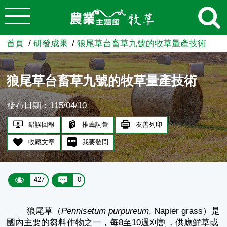
:::
跳到主要內容
農業知識入口網
首頁
研發成果
狼尾草台畜草九號的牧草量產技術
狼尾草台畜草九號的牧草量產技術
發布日期：115/04/10
錯誤回報
推薦詞彙
友善列印
收藏文章
我要發問
427
0
狼尾草（
Pennisetum purpureum
, Napier grass）是
國內主要的芻料作物之一，每8至10週刈割，供應鮮草或