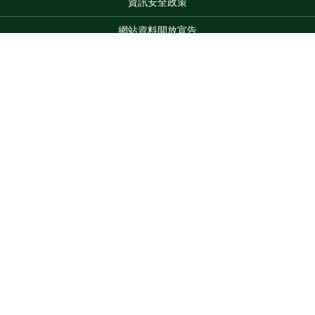
資訊安全政策
網站資料開放宣告
網站服務信箱
地址：100212 臺北市中正區南海路 37 號
Top
電話：(02)2381-2991
服務時間：AM8:30~PM5:30
版權所有 © 2026 MOA All Rights Reserved.
維護單位：農業部
畜產試驗所