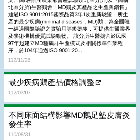
文、圖/莊斯涵農業部畜產試驗所北區分所(以下簡稱
北區分所)生醫鵝舍「MD鵝及其產品之生產與銷售」
通過ISO 9001:2015國際品質3年1次重新驗證，所生
產的最少疾病(minimal diseases，MD)鵝，為全國唯
一經過國際驗證之實驗用等級鵝隻，可提供生醫業界
及學術機構優質試驗動物。 該分所生醫鵝舍於民國
97年起建立MD種鵝群生產模式及相關標準作業程
序，於104年通過ISO 9001:20...
112/11/28
最少疾病鵝產品價格調整
112/03/07
不同床面結構影響MD鵝足墊皮膚炎
發生率
110/08/31