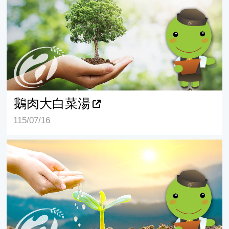
鵝肉大白菜湯
115/07/16
鵝油香蔥麵包