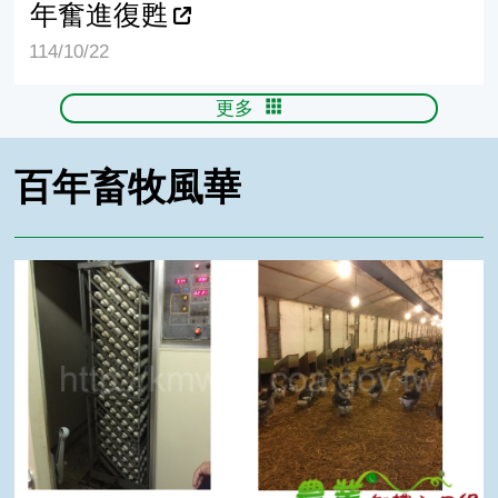
年奮進復甦
114/10/22
更多
百年畜牧風華
匈牙利研習分享