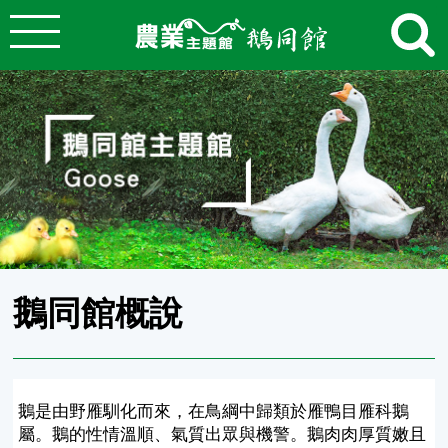
:::
跳到主要內容
農業知識入口網
:::
鵝同館概說
鵝是由野雁馴化而來，在鳥綱中歸類於雁鴨目雁科鵝
屬。鵝的性情溫順、氣質出眾與機警。鵝肉肉厚質嫩且