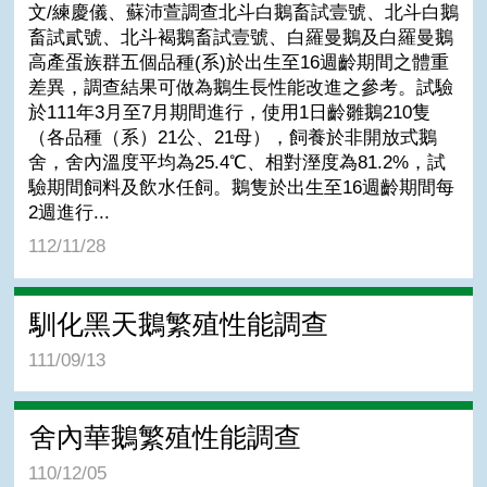
文/練慶儀、蘇沛萱調查北斗白鵝畜試壹號、北斗白鵝
畜試貳號、北斗褐鵝畜試壹號、白羅曼鵝及白羅曼鵝
高產蛋族群五個品種(系)於出生至16週齡期間之體重
差異，調查結果可做為鵝生長性能改進之參考。試驗
於111年3月至7月期間進行，使用1日齡雛鵝210隻
（各品種（系）21公、21母），飼養於非開放式鵝
舍，舍內溫度平均為25.4℃、相對溼度為81.2%，試
驗期間飼料及飲水任飼。鵝隻於出生至16週齡期間每
2週進行...
112/11/28
馴化黑天鵝繁殖性能調查
111/09/13
舍內華鵝繁殖性能調查
110/12/05