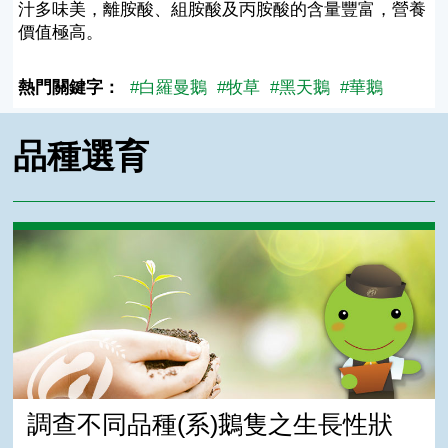
汁多味美，離胺酸、組胺酸及丙胺酸的含量豐富，營養
價值極高。
熱門關鍵字：
#白羅曼鵝
#牧草
#黑天鵝
#華鵝
品種選育
調查不同品種(系)鵝隻之生長性狀
調查不同品種(系)鵝隻之生長性狀