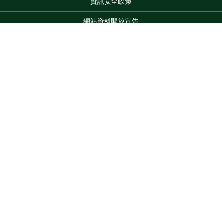
資訊安全政策
網站資料開放宣告
網站服務信箱
地址：100212 臺北市中正區南海路 37 號
Top
電話：(02)2381-2991
服務時間：AM8:30~PM5:30
版權所有 © 2026 MOA All Rights Reserved.
維護單位：農業部
畜產試驗所