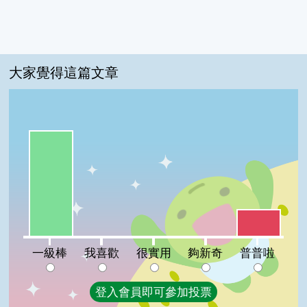
大家覺得這篇文章
一級棒:80%
普普啦:20%
我喜歡:0%
很實用:0%
夠新奇:0%
一級棒
我喜歡
很實用
夠新奇
普普啦
登入會員即可參加投票