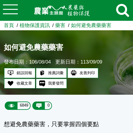
:::
跳到主要內容
農業知識入口網
首頁
植物保護資訊
藥害
如何避免農藥藥害
如何避免農藥藥害
發布日期：106/08/04
更新日期：113/09/09
錯誤回報
推薦詞彙
友善列印
收藏文章
我要發問
6849
0
想避免農藥藥害，只要掌握四個要點