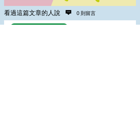
看過這篇文章的人說
0 則留言
回覆
登入會員即可參加留言
隱私權保護宣告
:::
Top
資訊安全政策
網站資料開放宣告
網站服務信箱
地址：100212 臺北市中正區南海路 37 號
電話：(02)2381-2991
服務時間：AM8:30~PM5:30
版權所有 © 2026 MOA All Rights Reserved.