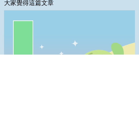
大家覺得這篇文章
一級棒:94%
普普啦:6%
我喜歡:0%
很實用:0%
夠新奇:0%
Top
一級棒
我喜歡
很實用
夠新奇
普普啦
登入會員即可參加投票
看過這篇文章的人說
1 則留言
回覆
登入會員即可參加留言