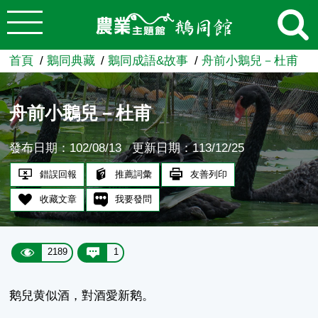
:::
跳到主要內容
農業知識入口網
首頁
鵝同典藏
鵝同成語&故事
舟前小鵝兒－杜甫
舟前小鵝兒－杜甫
發布日期：102/08/13
更新日期：113/12/25
錯誤回報
推薦詞彙
友善列印
收藏文章
我要發問
2189
1
鹅兒黄似酒，對酒愛新鹅。