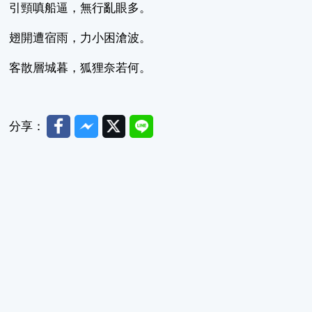
引頸嗔船逼，無行亂眼多。
翅開遭宿雨，力小困滄波。
客散層城暮，狐狸奈若何。
Facebook
Messenger
Twitter
Line
分享：