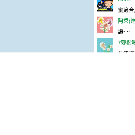
蠻適合
阿秀(達
讚~~
7鄭楷暘
長知識
林＊慧(
讚！！