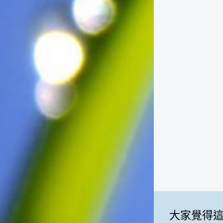
俗諺的意思是：立秋這一天如
果打雷，對二期水稻的收成會
有不好的影響。所以對農夫而
言，立秋日是十分忌諱打雷的
喔！2.「六月秋，快溜溜；七
月秋，秋後油」這句俗諺的意
思是：根據老一輩人的說法，
如果立秋這一天是在農曆六
月，則漁民的作業期會比較早
結束；如果「立秋日」在七
月，則天氣會持續穩定，今年
的捕魚季節就會比較長，而漁
民們的收入也會相對提高呢！
大家覺得