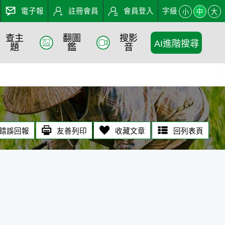
電子報
註冊會員
會員登入
字級
小
中
大
查主
翻圖
搜影
AI進階搜尋
題
鑑
音
:::
錯誤回報
友善列印
收藏文章
回列表頁