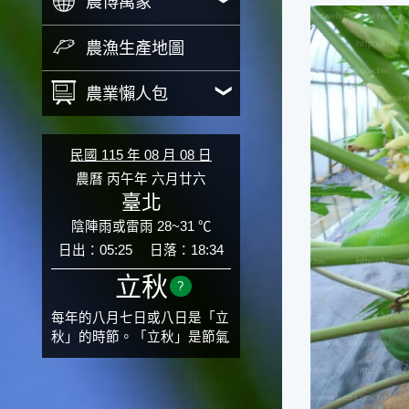
農博萬象
農漁生產地圖
農業懶人包
民國 115 年 08 月 08 日
農曆 丙午年 六月廿六
臺北
陰陣雨或雷雨 28~31 ℃
日出：05:25
日落：18:34
立秋
?
每年的八月七日或八日是「立
秋」的時節。「立秋」是節氣
邁入秋涼的先聲，表示酷熱難
熬的夏天即將過去，涼爽舒適
的秋天就要來了。不過，由於