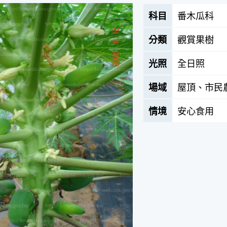
科目
番木瓜科
分類
觀賞果樹
光照
全日照
場域
屋頂、市民
情境
安心食用