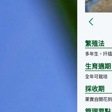
台灣屬於亞熱帶氣候，所以此
時的實際氣候和節氣名稱會不
太一致，天氣依然十分炎熱，
大概要再經過兩個月後，才能
感受到明顯的季節改變。◎節
氣小農夫我國以農立國，在大
暑過後，秋天的開始是以「立
秋」節氣為準。農夫們一定要
繁殖法
趕在立秋前後完成插秧工作，
否則再晚的話，就會影響稻作
多年生，扦
的生長。因為二期稻作最怕的
是遇上低溫期，稻子會長不
好，所以選對時機插秧播種是
生育適期
很重要的。◎節氣小漁夫在這
個時節，台灣周圍海域的水溫
全年可栽培
仍然偏高，所以此時的漁獲還
是多屬於暖水魚，例如東部的
採收期
海域可以捕獲到鮮美的立翅旗
魚，在高雄外海有小串、烏
果實自開花到
賊，澎湖附近則有鰆、蝦可以
捕獲。◎節氣小園丁這個節氣
管理要點
是龍眼的盛產期，「龍眼」是