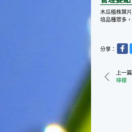
一般家庭在喜慶時常選用的水
木瓜植株葉
果。在民間，人們相信吃了龍
眼肉，子孫會做大官，而且龍
培品種眾多，
眼又稱為「福圓」，所以有句
俗諺是這麼說的：「食福圓生
子生孫中狀元」，可見龍眼在
民間流傳的說法中是種有「福
Faceb
分享：
氣」的水果喔！◎節氣生活在
這個節氣裡，最重要的節日就
是八月八日的父親節了。或許
因為父親節不一定逢到星期日
上一
的關係，父親節在感覺上似乎
檸檬
沒有母親節來得熱絡。不過，
父親為家庭付出的辛苦與努力
可不亞於母親喔！小朋友應該
趁著一年一度的父親節，對爸
爸表達出心中的敬重與關愛，
相信平日辛勞的爸爸知道你的
心意後，一定會非常高興的。
◎節氣俗諺1.「雷打秋，年冬
高地半收，低地水漂流」這句