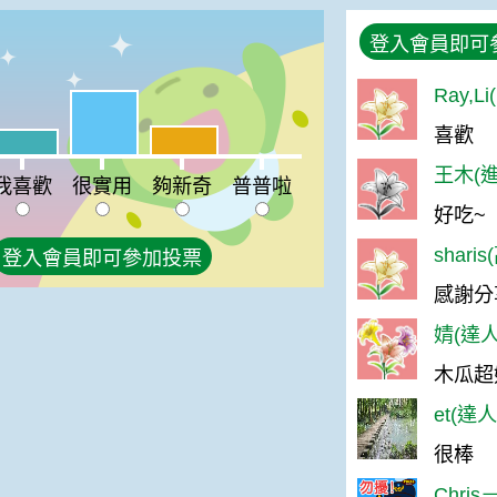
登入會員即可
Ray,L
很實用:53%
喜歡
夠新奇:24%
喜歡:21%
普普啦:0%
王木(進
我喜歡
很實用
夠新奇
普普啦
好吃~
shari
登入會員即可參加投票
感謝分
婧(達人
木瓜超
et(達
很棒
Chris