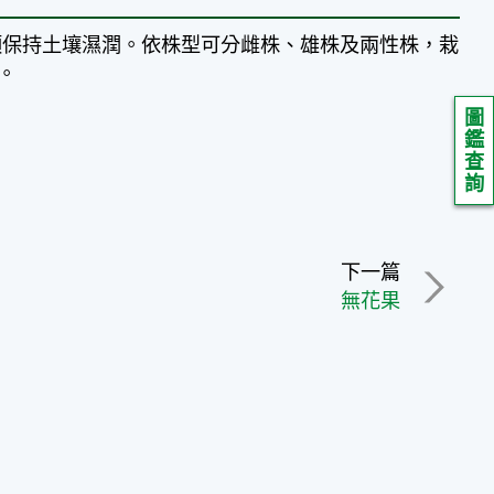
須保持土壤濕潤。依株型可分雌株、雄株及兩性株，栽
。
圖
鑑
查
詢
下一篇
無花果