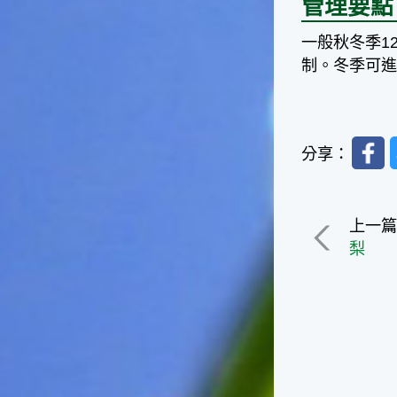
管理要點
一般家庭在喜慶時常選用的水
果。在民間，人們相信吃了龍
一般秋冬季1
眼肉，子孫會做大官，而且龍
制。冬季可
眼又稱為「福圓」，所以有句
俗諺是這麼說的：「食福圓生
子生孫中狀元」，可見龍眼在
民間流傳的說法中是種有「福
Faceb
氣」的水果喔！◎節氣生活在
分享：
這個節氣裡，最重要的節日就
是八月八日的父親節了。或許
因為父親節不一定逢到星期日
的關係，父親節在感覺上似乎
上一
沒有母親節來得熱絡。不過，
梨
父親為家庭付出的辛苦與努力
可不亞於母親喔！小朋友應該
趁著一年一度的父親節，對爸
爸表達出心中的敬重與關愛，
相信平日辛勞的爸爸知道你的
心意後，一定會非常高興的。
◎節氣俗諺1.「雷打秋，年冬
高地半收，低地水漂流」這句