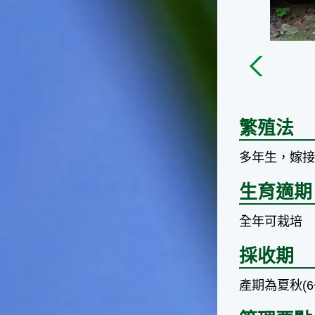
台灣屬於亞熱帶氣候，所以此
時的實際氣候和節氣名稱會不
太一致，天氣依然十分炎熱，
大概要再經過兩個月後，才能
感受到明顯的季節改變。◎節
氣小農夫我國以農立國，在大
暑過後，秋天的開始是以「立
秋」節氣為準。農夫們一定要
趕在立秋前後完成插秧工作，
繁殖法
否則再晚的話，就會影響稻作
的生長。因為二期稻作最怕的
多年生，嫁
是遇上低溫期，稻子會長不
好，所以選對時機插秧播種是
生育適期
很重要的。◎節氣小漁夫在這
個時節，台灣周圍海域的水溫
全年可栽培
仍然偏高，所以此時的漁獲還
是多屬於暖水魚，例如東部的
採收期
海域可以捕獲到鮮美的立翅旗
魚，在高雄外海有小串、烏
產期為夏秋(6
賊，澎湖附近則有鰆、蝦可以
捕獲。◎節氣小園丁這個節氣
是龍眼的盛產期，「龍眼」是