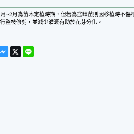
2月~2月為苗木定植時期，但若為盆缽苗則因移植時不
進行整枝修剪，並減少灌溉有助於花芽分化。
ook
Messenger
Twitter
Line
篇