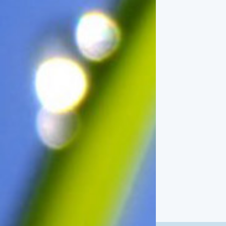
俗諺的意思是：立秋這一天如
果打雷，對二期水稻的收成會
有不好的影響。所以對農夫而
言，立秋日是十分忌諱打雷的
喔！2.「六月秋，快溜溜；七
月秋，秋後油」這句俗諺的意
思是：根據老一輩人的說法，
如果立秋這一天是在農曆六
月，則漁民的作業期會比較早
結束；如果「立秋日」在七
月，則天氣會持續穩定，今年
的捕魚季節就會比較長，而漁
民們的收入也會相對提高呢！