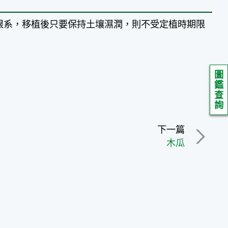
傷根系，移植後只要保持土壤濕潤，則不受定植時期限
圖
鑑
查
詢
下一篇
木瓜