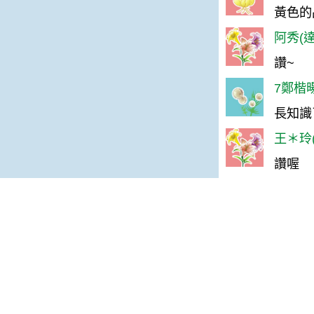
黃色的
阿秀(達
讚~
7鄭楷暘
長知識
王＊玲(
讚喔
林＊慧(
讚！！
Ann(
很健康