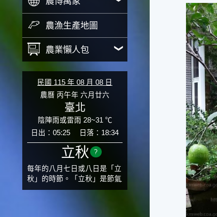
農博萬象
農漁生產地圖
農業懶人包
民國 115 年 08 月 08 日
農曆 丙午年 六月廿六
臺北
陰陣雨或雷雨 28~31 ℃
日出：05:25
日落：18:34
立秋
?
每年的八月七日或八日是「立
秋」的時節。「立秋」是節氣
邁入秋涼的先聲，表示酷熱難
熬的夏天即將過去，涼爽舒適
的秋天就要來了。不過，由於