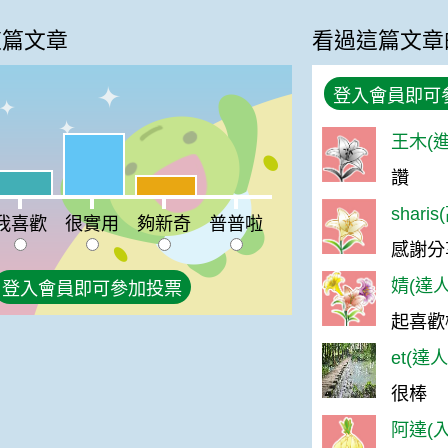
這篇文章
看過這篇文章
登入會員即可
王木(進
很實用:56%
讚
喜歡:23%
夠新奇:18%
普普啦:0%
shari
我喜歡
很實用
夠新奇
普普啦
感謝分
婧(達人
登入會員即可參加投票
起喜歡
et(達
很棒
阿達(入