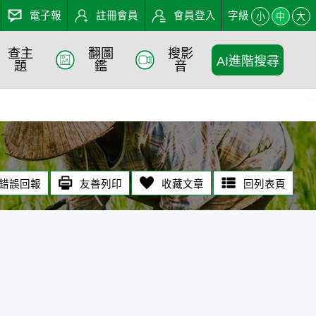
電子報
註冊會員
會員登入
字級
小
中
大
查主
翻圖
搜影
AI進階搜尋
題
鑑
音
:::
錯誤回報
友善列印
收藏文章
回列表頁