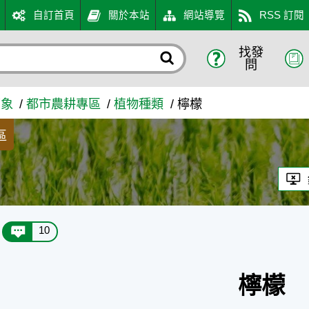
自訂首頁
關於本站
網站導覽
RSS 訂閱
找發
問
萬象
都市農耕專區
植物種類
檸檬
區
10
檸檬