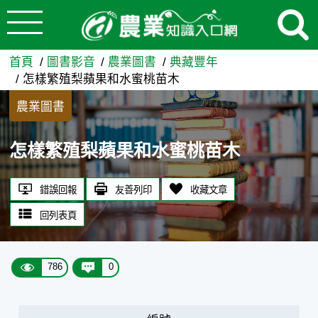
:::
跳到主要內容
怎樣繁殖梨蘋果和水蜜桃苗木 
:::
首頁
圖書影音
農業圖書
典藏豐年
怎樣繁殖梨蘋果和水蜜桃苗木
農業圖書
怎樣繁殖梨蘋果和水蜜桃苗木
錯誤回報
友善列印
收藏文章
回列表頁
786
0