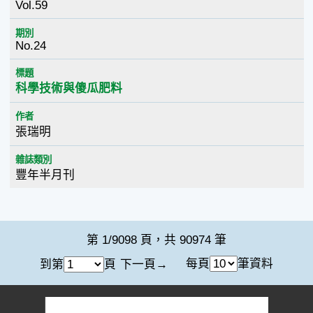
Vol.59
期別
No.24
標題
科學技術與傻瓜肥料
作者
張瑞明
雜誌類別
豐年半月刊
第 1/9098 頁，共 90974 筆
每頁
筆資料
到第
頁
下一頁