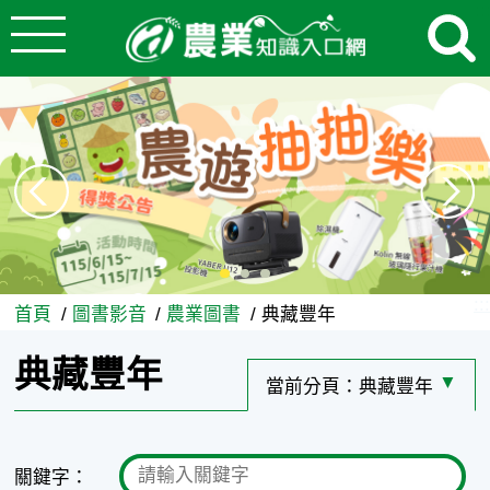
:::
跳到主要內容
典藏豐年 - 農業知識入口網
:::
首頁
圖書影音
農業圖書
典藏豐年
典藏豐年
當前分頁：
典藏豐年
選擇其
關鍵字：