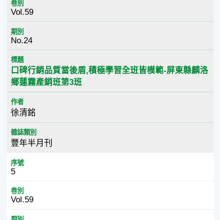
卷別
Vol.59
期別
No.24
標題
口碑行銷品質當後盾,積極學習全班皆模範-屏東縣麟洛
鄉蓮霧產銷班第3班
作者
徐清銘
雜誌類別
豐年半月刊
序號
5
卷別
Vol.59
期別