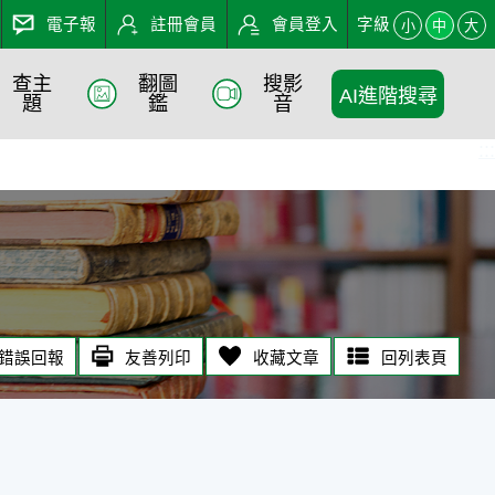
電子報
註冊會員
會員登入
字級
小
中
大
查主
翻圖
搜影
AI進階搜尋
題
鑑
音
:::
錯誤回報
友善列印
收藏文章
回列表頁