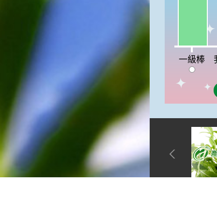
徵。☆節氣生活大暑節氣裡，
重要的民俗節慶首推農曆六月
十五日的「半年節」。由於農
曆六月十五日是全年的一半，
所以在這一天拜完神明後，全
我
家會一起吃「半年圓」，而
一級棒
「半年圓」是用糯米磨成粉再
和上紅麵搓成的，大多會煮成
甜食來品嚐，象徵意義是團圓
與甜蜜喔！☆節氣俗諺1.「大
暑熱不透，大水風颱到」這句
俗諺的意思是：大暑這一天如
果不熱，就表示氣候不順，今
年內必須特別注意水災或風
災，以免影響到農作物的收成
喔！2.「熱在大小暑，好有雷
陣雨」這句俗諺的意思是：
大、小暑時節，炎夏天氣常常
熱得讓人受不了，還好常會有
午後雷陣雨出現，藉此舒緩了
網站單元
炎夏所帶來的酷熱。