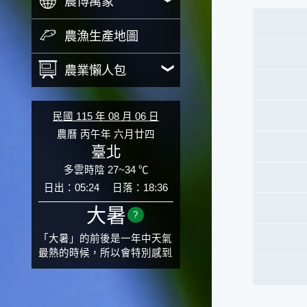
農博萬象
農漁生產地圖
農業懶人包
民國 115 年 08 月 06 日
農曆 丙午年 六月廿四
臺北
多雲時陰 27~34 ℃
日出：05:24
日落：18:36
大暑
?
「大暑」的前後是一年中天氣
最熱的時候，所以會特別感到
氣候炙熱難耐。有句俗話「小
暑大暑無君子」，它的意思是
說：小暑、大暑這兩個節氣的