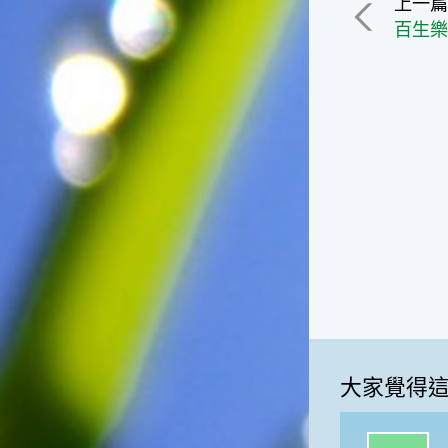
上一
影響很大。☆節氣小漁夫在這
百生
個時節，台灣周圍的海域大多
佈滿暖水魚群，如：東北海域
有魷魚，基隆外海有小卷、赤
宗，彰化海域則有黃鰭鯛等漁
獲。這些都是漁夫們漁獲的重
點海域喔！不過，夏天吃海鮮
除了享受美味之外，一定要相
當重視保鮮和衛生的問題，因
為溫度太高容易發生食物腐
化、變質的問題。若是吃了不
新鮮、不乾淨的東西，可是會
生病的喲！☆節氣小園丁有句
話說「大暑吃鳳梨」，表示這
個時節的鳳梨最好吃，味道最
甜美，是品嚐的好時機喔！鳳
梨不僅是水果，它也被當成烹
調菜餚時的甜美食材，十分可
大家覺得
口。鳳梨的閩南語發音和「旺
來」雷同，所以也被用來作為
祈求平安吉祥、生意興隆的象
一級棒:10