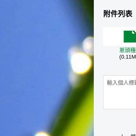
天氣十分酷熱，很多人因為熱
到受不了，就不顧面子把衣服
附件列表
脫掉，這樣子不但不禮貌，也
失去君子風範了。在夏天裡，
午後下場雷陣雨是稀鬆平常
的，不過如果連著好幾天都沒
蔥頭種子
有下雷陣雨的話，可就要注意
天氣預報，看看是否有颱風要
蔥頭種
來了，並且做好防颱準備。因
(0.11M
為這個時節是颱風最頻繁的時
節，而這種情形是颱風即將大
舉來襲的警訊喔！☆節氣小農
夫這個時節是二期水稻插秧的
好時機，所以田區所需要的水
量會增加，如果在這時候發生
乾旱缺水的情形，就會迫使農
夫們休耕。相反的，如果因颱
風來襲帶來過多的雨水，就會
毀掉農夫們辛苦栽種的作物。
所以民間有「大暑大落大死，
無落無死」這句諺語，表示大
暑時節的雨水量對稻作的生長