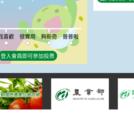
喜歡:0%
很實用:0%
夠新奇:0%
普普啦:0%
我喜歡
很實用
夠新奇
普普啦
登入會員即可參加投票