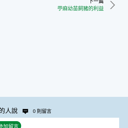
下一篇
苧麻幼苗飼豬的利益
的人說
0 則留言
參加留言