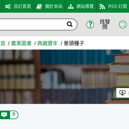
自訂首頁
關於本站
網站導覽
RSS 訂閱
找發
問
影音
農業圖書
典藏豐年
蔥頭種子
子
0