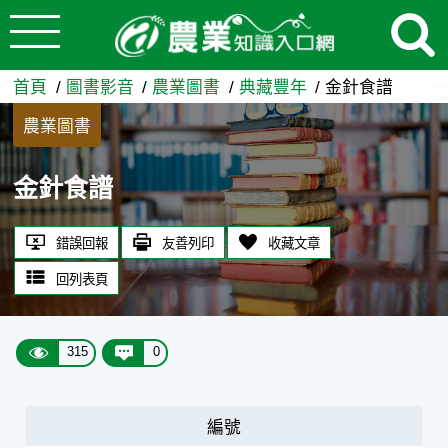
:::
跳到主要內容
金針食譜 - 農業知識入口網
:::
首頁
圖書影音
農業圖書
典藏豐年
金針食譜
農業圖書
金針食譜
錯誤回報
友善列印
收藏文章
回列表頁
315
0
編號