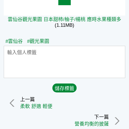
雲仙谷觀光果園 日本甜柿/柚子/楊桃 應時水果種類多
(1.11MB)
#雲仙谷
#觀光果園
上一篇
柔軟 舒適 輕便
下一篇
營養均衡的披薩