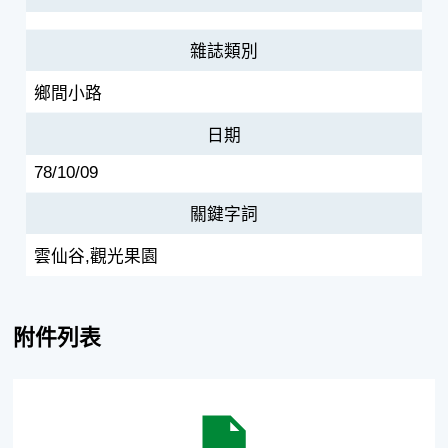
雜誌類別
鄉間小路
日期
78/10/09
關鍵字詞
雲仙谷,觀光果園
附件列表
雲仙谷觀光果園 日本甜柿/柚子/楊桃 應時水果種類多