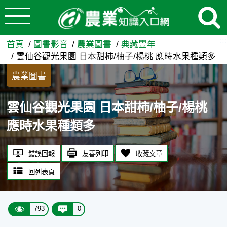
:::
跳到主要內容
雲仙谷觀光果園 日本甜柿/柚子
:::
首頁
圖書影音
農業圖書
典藏豐年
雲仙谷觀光果園 日本甜柿/柚子/楊桃 應時水果種類多
農業圖書
雲仙谷觀光果園 日本甜柿/柚子/楊桃
應時水果種類多
錯誤回報
友善列印
收藏文章
回列表頁
793
0