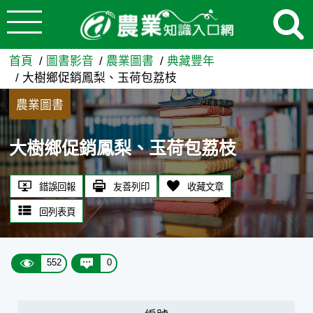
:::
跳到主要內容
大樹鄉促銷鳳梨、玉荷包荔枝 
:::
首頁
圖書影音
農業圖書
典藏豐年
大樹鄉促銷鳳梨、玉荷包荔枝
農業圖書
大樹鄉促銷鳳梨、玉荷包荔枝
錯誤回報
友善列印
收藏文章
回列表頁
552
0