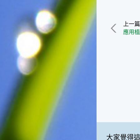
一般家庭在喜慶時常選用的水
果。在民間，人們相信吃了龍
眼肉，子孫會做大官，而且龍
上一
眼又稱為「福圓」，所以有句
應用
俗諺是這麼說的：「食福圓生
子生孫中狀元」，可見龍眼在
民間流傳的說法中是種有「福
氣」的水果喔！◎節氣生活在
這個節氣裡，最重要的節日就
是八月八日的父親節了。或許
因為父親節不一定逢到星期日
的關係，父親節在感覺上似乎
沒有母親節來得熱絡。不過，
父親為家庭付出的辛苦與努力
可不亞於母親喔！小朋友應該
趁著一年一度的父親節，對爸
爸表達出心中的敬重與關愛，
相信平日辛勞的爸爸知道你的
心意後，一定會非常高興的。
◎節氣俗諺1.「雷打秋，年冬
大家覺得
高地半收，低地水漂流」這句