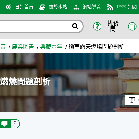
自訂首頁
關於本站
網站導覽
RSS 訂閱
找發
農業知識入口網
問
影音
農業圖書
典藏豐年
稻草露天燃燒問題剖析
天燃燒問題剖析
0