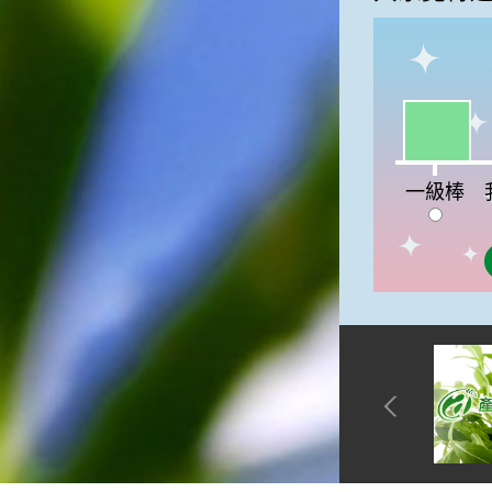
俗諺的意思是：立秋這一天如
果打雷，對二期水稻的收成會
有不好的影響。所以對農夫而
言，立秋日是十分忌諱打雷的
喔！2.「六月秋，快溜溜；七
一級棒:50
月秋，秋後油」這句俗諺的意
思是：根據老一輩人的說法，
我
如果立秋這一天是在農曆六
一級棒
月，則漁民的作業期會比較早
結束；如果「立秋日」在七
月，則天氣會持續穩定，今年
的捕魚季節就會比較長，而漁
民們的收入也會相對提高呢！