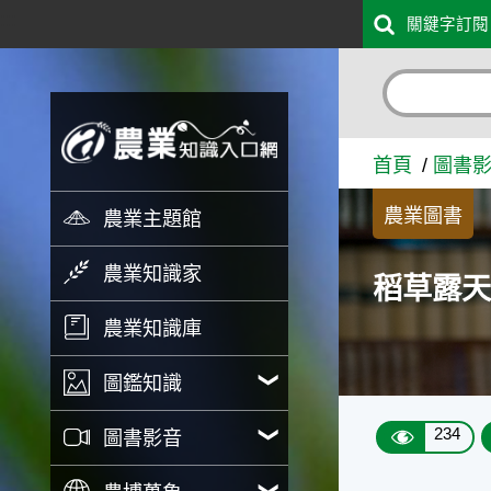
:::
關鍵字訂閱
跳到主要內容
稻草露天燃燒問題剖析 - 
首頁
圖書
農業圖書
農業主題館
農業知識家
稻草露
農業知識庫
圖鑑知識
234
圖書影音