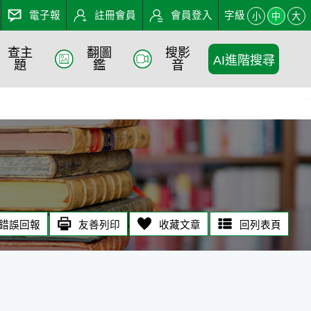
電子報
註冊會員
會員登入
字級
小
中
大
查主
翻圖
搜影
AI進階搜尋
題
鑑
音
:::
錯誤回報
友善列印
收藏文章
回列表頁