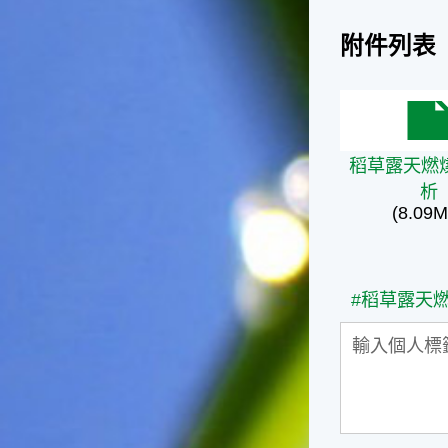
台灣屬於亞熱帶氣候，所以此
時的實際氣候和節氣名稱會不
附件列表
太一致，天氣依然十分炎熱，
大概要再經過兩個月後，才能
感受到明顯的季節改變。◎節
氣小農夫我國以農立國，在大
稻草露天燃
暑過後，秋天的開始是以「立
秋」節氣為準。農夫們一定要
稻草露天燃
趕在立秋前後完成插秧工作，
析
否則再晚的話，就會影響稻作
(8.09M
的生長。因為二期稻作最怕的
是遇上低溫期，稻子會長不
好，所以選對時機插秧播種是
很重要的。◎節氣小漁夫在這
#稻草露天
個時節，台灣周圍海域的水溫
仍然偏高，所以此時的漁獲還
是多屬於暖水魚，例如東部的
海域可以捕獲到鮮美的立翅旗
魚，在高雄外海有小串、烏
賊，澎湖附近則有鰆、蝦可以
捕獲。◎節氣小園丁這個節氣
是龍眼的盛產期，「龍眼」是