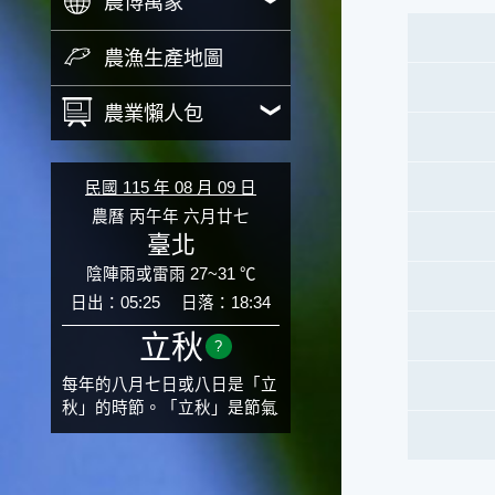
農博萬象
農漁生產地圖
農業懶人包
民國 115 年 08 月 09 日
農曆 丙午年 六月廿七
臺北
陰陣雨或雷雨 27~31 ℃
日出：05:25
日落：18:34
立秋
?
每年的八月七日或八日是「立
秋」的時節。「立秋」是節氣
邁入秋涼的先聲，表示酷熱難
熬的夏天即將過去，涼爽舒適
的秋天就要來了。不過，由於