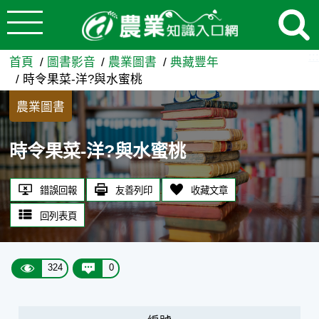
:::
跳到主要內容
時令果菜-洋?與水蜜桃 - 農
:::
首頁
圖書影音
農業圖書
典藏豐年
時令果菜-洋?與水蜜桃
農業圖書
時令果菜-洋?與水蜜桃
錯誤回報
友善列印
收藏文章
回列表頁
324
0