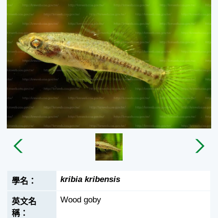
kribia kribensis
Wood goby