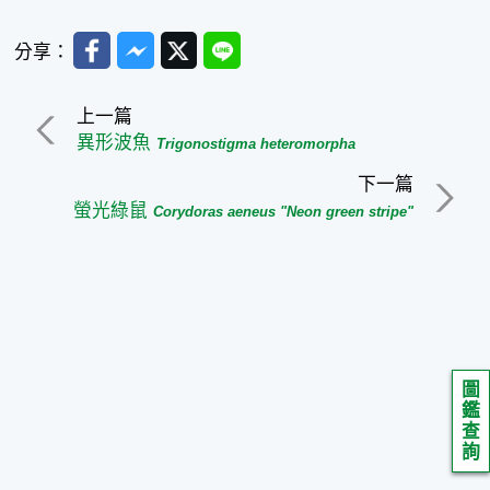
Facebook
Messenger
Twitter
Line
分享：
上一篇
異形波魚
Trigonostigma heteromorpha
下一篇
螢光綠鼠
Corydoras aeneus "Neon green stripe"
圖
鑑
查
詢