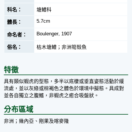
塘鱧科
5.7cm
Boulenger, 1907
枯木塘鱧；非洲筍殼魚
特徵
具有類似蝦虎的型態，多半以底棲或垂直姿態活動於緩
流處，並以灰綠或棕褐色之體色於環境中擬態。具成對
並各自獨立之腹鰭，非蝦虎之癒合吸盤狀。
分布區域
非洲；幾內亞、剛果及喀麥隆