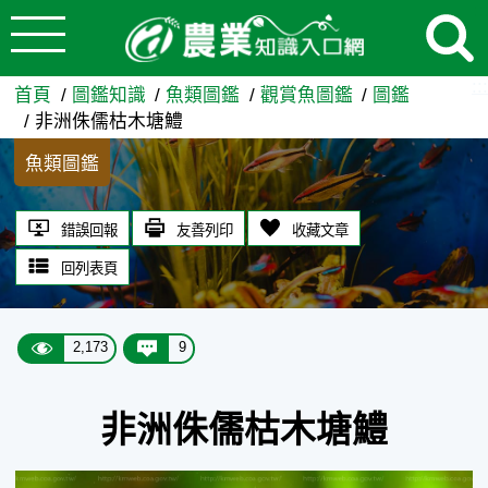
:::
跳到主要內容
非洲侏儒枯木塘鱧 - 農業知
:::
首頁
圖鑑知識
魚類圖鑑
觀賞魚圖鑑
圖鑑
非洲侏儒枯木塘鱧
魚類圖鑑
錯誤回報
友善列印
收藏文章
回列表頁
2,173
9
非洲侏儒枯木塘鱧