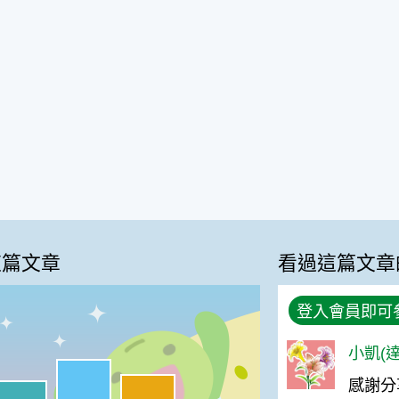
這篇文章
看過這篇文章
登入會員即可
小凱(達
很實用:43%
感謝分
夠新奇:27%
喜歡:21%