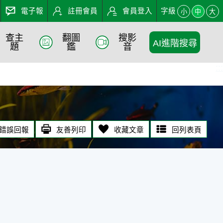
電子報
註冊會員
會員登入
字級
小
中
大
查主
翻圖
搜影
AI進階搜尋
題
鑑
音
:::
錯誤回報
友善列印
收藏文章
回列表頁