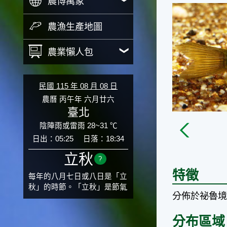
農博萬象
農漁生產地圖
農業懶人包
民國 115 年 08 月 08 日
農曆 丙午年 六月廿六
臺北
陰陣雨或雷雨 28~31 ℃
日出：05:25
日落：18:34
立秋
?
特徵
每年的八月七日或八日是「立
秋」的時節。「立秋」是節氣
分佈於祕魯
邁入秋涼的先聲，表示酷熱難
熬的夏天即將過去，涼爽舒適
分布區域
的秋天就要來了。不過，由於