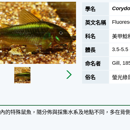
Corydo
學名
Fluores
英文名稱
科名
美甲鯰
3.5-5.5
體長
Gill, 18
命名者
俗名
螢光綠
境內的特殊鼠魚，隨分佈與採集水系及地點不同，多在背