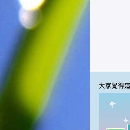
俗諺的意思是：立秋這一天如
果打雷，對二期水稻的收成會
有不好的影響。所以對農夫而
言，立秋日是十分忌諱打雷的
喔！2.「六月秋，快溜溜；七
月秋，秋後油」這句俗諺的意
思是：根據老一輩人的說法，
如果立秋這一天是在農曆六
月，則漁民的作業期會比較早
結束；如果「立秋日」在七
月，則天氣會持續穩定，今年
的捕魚季節就會比較長，而漁
民們的收入也會相對提高呢！
大家覺得
我