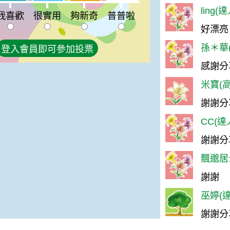
普普啦:2%
ling(
我喜歡
很實用
夠新奇
普普啦
好漂亮
孫＊華(
登入會員即可參加投票
感謝分
米寶(高
謝謝分
CC(達
謝謝分
飄邈居士
謝謝
巫婷(達
謝謝分