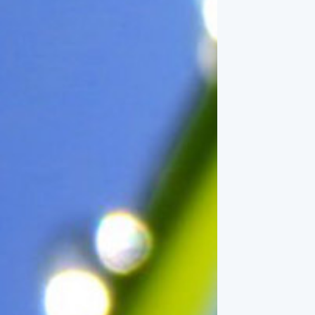
一般家庭在喜慶時常選用的水
果。在民間，人們相信吃了龍
眼肉，子孫會做大官，而且龍
眼又稱為「福圓」，所以有句
俗諺是這麼說的：「食福圓生
子生孫中狀元」，可見龍眼在
民間流傳的說法中是種有「福
氣」的水果喔！◎節氣生活在
這個節氣裡，最重要的節日就
是八月八日的父親節了。或許
因為父親節不一定逢到星期日
的關係，父親節在感覺上似乎
沒有母親節來得熱絡。不過，
父親為家庭付出的辛苦與努力
可不亞於母親喔！小朋友應該
趁著一年一度的父親節，對爸
爸表達出心中的敬重與關愛，
相信平日辛勞的爸爸知道你的
心意後，一定會非常高興的。
◎節氣俗諺1.「雷打秋，年冬
高地半收，低地水漂流」這句