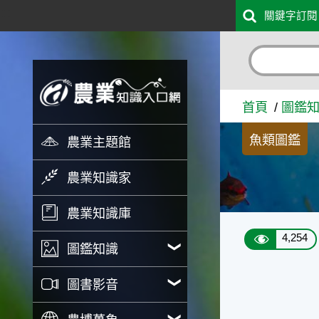
:::
關鍵字訂閱
跳到主要內容
螢光綠鼠 - 農業知識入口網
首頁
圖鑑
魚類圖鑑
農業主題館
農業知識家
農業知識庫
4,254
圖鑑知識
圖書影音