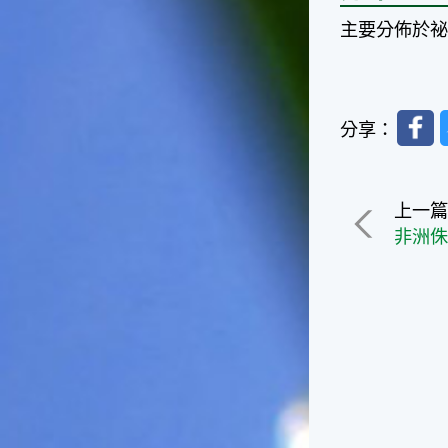
台灣屬於亞熱帶氣候，所以此
時的實際氣候和節氣名稱會不
主要分佈於
太一致，天氣依然十分炎熱，
大概要再經過兩個月後，才能
感受到明顯的季節改變。◎節
氣小農夫我國以農立國，在大
Faceb
分享：
暑過後，秋天的開始是以「立
秋」節氣為準。農夫們一定要
趕在立秋前後完成插秧工作，
否則再晚的話，就會影響稻作
上一
的生長。因為二期稻作最怕的
非洲
是遇上低溫期，稻子會長不
好，所以選對時機插秧播種是
很重要的。◎節氣小漁夫在這
個時節，台灣周圍海域的水溫
仍然偏高，所以此時的漁獲還
是多屬於暖水魚，例如東部的
海域可以捕獲到鮮美的立翅旗
魚，在高雄外海有小串、烏
賊，澎湖附近則有鰆、蝦可以
捕獲。◎節氣小園丁這個節氣
是龍眼的盛產期，「龍眼」是