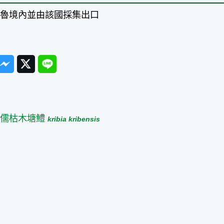
祕魯境內並由該國採集出口
ook
Messenger
Twitter
Line
篇
侏儒枯木塘鱧
kribia kribensis