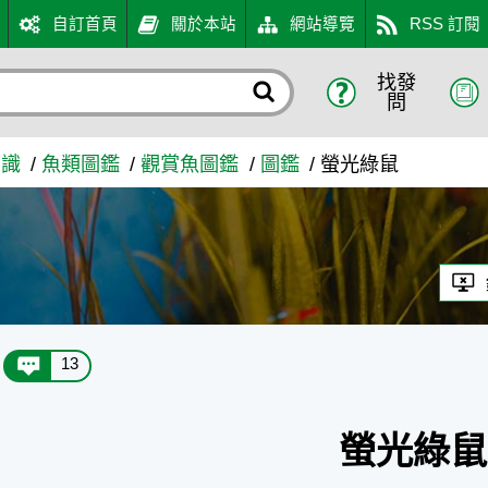
自訂首頁
關於本站
網站導覽
RSS 訂閱
找發
問
知識
魚類圖鑑
觀賞魚圖鑑
圖鑑
螢光綠鼠
13
螢光綠鼠