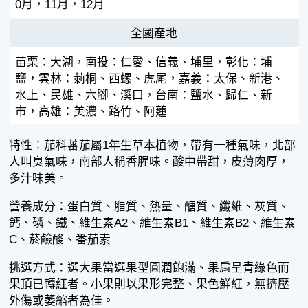
0月，11月，12月
全國產地
苗栗：大湖，南投：仁愛、信義、埔里，彰化：埔
鹽，雲林：莿桐、西螺、虎尾，嘉義：太保、新港、
水上、民雄、六腳、溪口，台南：鹽水、歸仁、新
市，高雄：美濃、路竹、阿蓮
特性：茄科蕃茄屬1年生草本植物，帶有一種氣味，北部
人叫臭氣味，南部人稱香腥味。酸中帶甜，皮薄肉厚，
多汁味美。
營養成分：蛋白質、脂質、熱量、醣質、纖維、灰質、
鈣、磷、鐵、維生素A2、維生素B1、維生素B2、維生素
C、菸鹼酸、番茄素
挑選方式：選大果當選果型圓潤飽滿、果肩呈青綠色而
果頂已轉紅者。小果則以果形完整、果色鮮紅，無擠壓
外傷或萎縮者為佳。