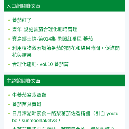
入口網關聯文章
蕃茄紅了
豐年-設施蕃茄合理化肥培管理
寶島鄉土情-第014集 勇闖紅番區 蕃茄
利用植物激素調節番茄的開花和結果時間，促進開
花與結果
合理化施肥- vol.10 蕃茄篇
主題館關聯文章
牛蕃茄盆栽照顧
蕃茄苗葉黃斑
日月潭湖畔素食－酪梨蕃茄佐香椿醬（引自 youtu
be / sunmoonlaketv3 ）