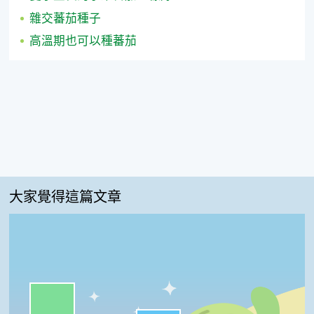
雜交蕃茄種子
高溫期也可以種蕃茄
大家覺得這篇文章
一級棒:60%