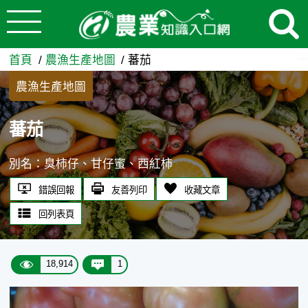
:::
跳到主要內容
蕃茄 - 農業知識入口網
:::
首頁
農漁生產地圖
蕃茄
農漁生產地圖
蕃茄
別名：臭柿仔、甘仔蜜、西紅柿
錯誤回報
友善列印
收藏文章
回列表頁
18,914
1