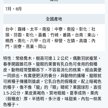
7月，8月
全國產地
台中：霧峰、太平，南投：中寮、南投，彰化：社
頭、芬園、彰化，嘉義：竹崎、番路，台南：東山、
楠西、南化、六甲、白河、柳營、左鎮，高雄：內
門、田寮、燕巢、岡山
特性：常綠喬木，樹高可達１２公尺，偶數羽狀複葉，
春季開圓錐花序。龍眼的果實有乳白色可食用的假種
皮。動物經常整顆吞下，不容易消化的核果，經由糞便
一同排出。有糞便肥沃的養分，與動物的播種，龍眼就
可將種子傳播到遠處。它乳白色的假種皮，配上暗褐色
的種子，像不像「龍」的「眼」睛呢？果圓球形，直徑
1.5-2公分，果皮黃褐色，質地粗糙。夏季成熟，果肉
（假種皮）厚，半透明，多汁液，味甜美，內包一棕黑
色種子。