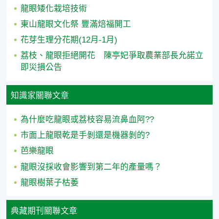
龍眼矮化栽培技術
東山龍眼文化祭 豐滿焙福開工
花芽生理分花期(12月-1月)
荔枝、龍眼拒絕開花 陳亭妃爭取農業部長允諾立
即災損公告
知識家關聯文章
為什麼吃龍眼或荔枝容易流鼻血阿??
市面上龍眼乾是手剝還是機器剝的?
芭樂龍眼
龍眼沒採收會影響到第二年的產量嗎？
龍眼樹葉子枯萎
典藏期刊關聯文章