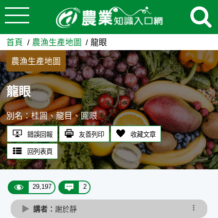
:::
跳到主要內容
龍眼 - 農業知識入口網
:::
首頁
農漁生產地圖
龍眼
農漁生產地圖
龍眼
別名：桂圓、龍目、圓眼
錯誤回報
友善列印
收藏文章
回列表頁
29,197
2
講者：
謝於靜