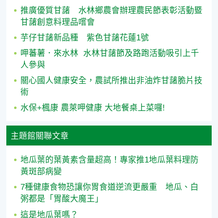
推廣優質甘藷 水林鄉農會辦理農民節表彰活動暨
甘藷創意料理品嚐會
芋仔甘藷新品種 紫色甘藷花蓮1號
呷蕃薯．來水林 水林甘藷節及路跑活動吸引上千
人參與
關心國人健康安全，農試所推出非油炸甘藷脆片技
術
水保+楓康 農萊呷健康 大地餐桌上菜囉!
主題館關聯文章
地瓜葉的葉黃素含量超高！專家推1地瓜葉料理防
黃斑部病變
7種健康食物恐讓你胃食道逆流更嚴重 地瓜、白
粥都是「胃酸大魔王」
這是地瓜葉嗎？