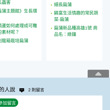
瓜蟲害
細長扁蒲
扁蒲主題館》生長環
饒富生活情趣的常民蔬
菜-扁蒲
葫蘆如何處理成可雕
扁蒲新品種高雄1號 商
的素材呢？
品名：綠鐘
利龍箱栽培扁蒲
的人說
2 則留言
參加留言