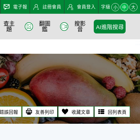
電子報
註冊會員
會員登入
字級
小
中
大
查主
翻圖
搜影
AI進階搜尋
題
鑑
音
:::
錯誤回報
友善列印
收藏文章
回列表頁