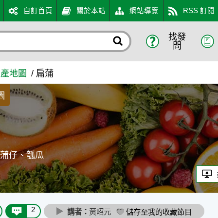
自訂首頁
關於本站
網站導覽
RSS 訂閱
找發
問
生產地圖
扁蒲
圖
、蒲仔、瓠瓜
2
講者：
黃昭元
儲存至我的收藏節目