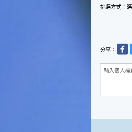
影響很大。☆節氣小漁夫在這
挑選方式：選
個時節，台灣周圍的海域大多
佈滿暖水魚群，如：東北海域
有魷魚，基隆外海有小卷、赤
宗，彰化海域則有黃鰭鯛等漁
獲。這些都是漁夫們漁獲的重
點海域喔！不過，夏天吃海鮮
Faceb
除了享受美味之外，一定要相
分享：
當重視保鮮和衛生的問題，因
為溫度太高容易發生食物腐
化、變質的問題。若是吃了不
新鮮、不乾淨的東西，可是會
生病的喲！☆節氣小園丁有句
話說「大暑吃鳳梨」，表示這
個時節的鳳梨最好吃，味道最
甜美，是品嚐的好時機喔！鳳
梨不僅是水果，它也被當成烹
調菜餚時的甜美食材，十分可
口。鳳梨的閩南語發音和「旺
來」雷同，所以也被用來作為
祈求平安吉祥、生意興隆的象