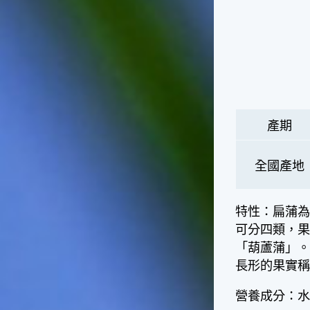
天氣十分酷熱，很多人因為熱
到受不了，就不顧面子把衣服
脫掉，這樣子不但不禮貌，也
失去君子風範了。在夏天裡，
午後下場雷陣雨是稀鬆平常
的，不過如果連著好幾天都沒
有下雷陣雨的話，可就要注意
天氣預報，看看是否有颱風要
來了，並且做好防颱準備。因
產期
為這個時節是颱風最頻繁的時
節，而這種情形是颱風即將大
舉來襲的警訊喔！☆節氣小農
全國產地
夫這個時節是二期水稻插秧的
好時機，所以田區所需要的水
量會增加，如果在這時候發生
特性：扁蒲為
乾旱缺水的情形，就會迫使農
可分四類，
夫們休耕。相反的，如果因颱
「葫蘆蒲」。
風來襲帶來過多的雨水，就會
長形的果實稱
毀掉農夫們辛苦栽種的作物。
所以民間有「大暑大落大死，
無落無死」這句諺語，表示大
營養成分：水
暑時節的雨水量對稻作的生長