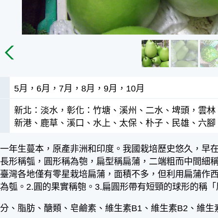
5月，6月，7月，8月，9月，10月
新北：淡水，彰化：竹塘、溪州、二水、埤頭，雲林
新港、鹿草、溪口、水上、太保、朴子、民雄、六腳
一年生蔓本，原產非洲和印度。我國栽培歷史悠久，早在
果長形稱瓠，圓形稱為匏，扁型稱扁蒲，二端粗而中間細
臺灣各地僅有零星栽培扁蒲，面積不多，但利用扁蒲作西
為瓠。2.圓的果實稱匏。3.扁圓形帶有短頸的球形的稱「
分、脂肪、醣類、皂鹼素、維生素B1、維生素B2、維生