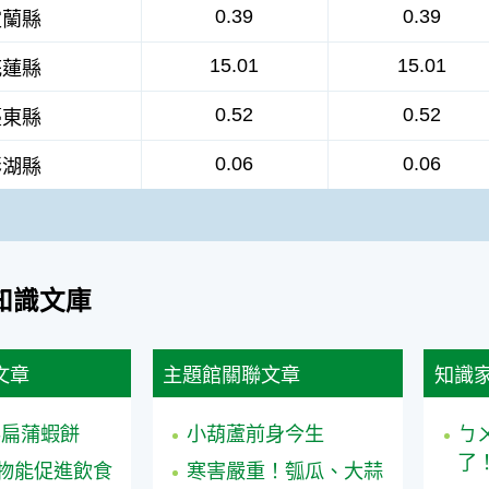
0.39
0.39
宜蘭縣
15.01
15.01
花蓮縣
0.52
0.52
臺東縣
0.06
0.06
澎湖縣
知識文庫
文章
主題館關聯文章
知識
-扁蒲蝦餅
小葫蘆前身今生
ㄅ
了
物能促進飲食
寒害嚴重！瓠瓜、大蒜