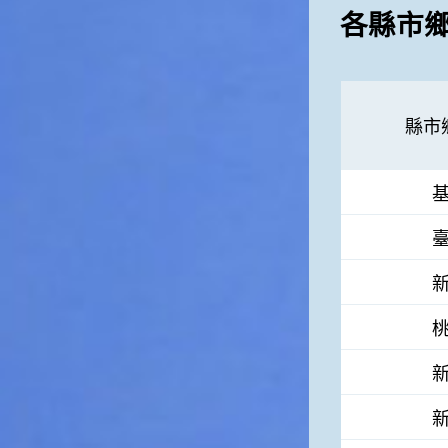
徵。☆節氣生活大暑節氣裡，
各縣市
重要的民俗節慶首推農曆六月
十五日的「半年節」。由於農
曆六月十五日是全年的一半，
所以在這一天拜完神明後，全
家會一起吃「半年圓」，而
縣市
「半年圓」是用糯米磨成粉再
和上紅麵搓成的，大多會煮成
甜食來品嚐，象徵意義是團圓
與甜蜜喔！☆節氣俗諺1.「大
暑熱不透，大水風颱到」這句
俗諺的意思是：大暑這一天如
果不熱，就表示氣候不順，今
年內必須特別注意水災或風
災，以免影響到農作物的收成
喔！2.「熱在大小暑，好有雷
陣雨」這句俗諺的意思是：
大、小暑時節，炎夏天氣常常
熱得讓人受不了，還好常會有
午後雷陣雨出現，藉此舒緩了
炎夏所帶來的酷熱。