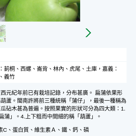
：莿桐、西螺、崙背、林內、虎尾、土庫，嘉義：
、義竹
西元紀年前已有栽培記錄，分布甚廣。 扁蒲依果形
稱葫蘆。閩南許將前三種統稱「蒲仔」，最後一種稱為
瓜砧木甚為普遍。按照果實的形狀可分為四大類：1.
扁蒲」。4.上下粗而中間細的稱「葫蘆」。
素C、蛋白質、維生素Ａ、鐵、鈣、磷