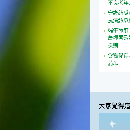
不良老年
守護絲瓜
抗病絲瓜
端午節前
農糧署籲
採購
食物保存
蒲瓜
大家覺得