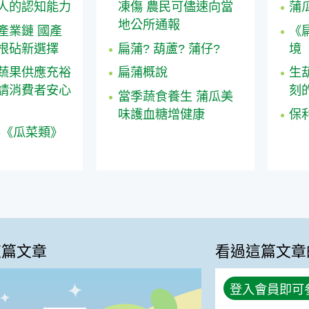
人的認知能力
凍傷 農民可儘速向當
蒲
地公所通報
產業鏈 國產
《
根砧新選擇
扁蒲? 葫蘆? 蒲仔?
境
蔬果供應充裕
扁蒲概說
生
請消費者安心
刻
當季蔬食養生 蒲瓜美
味護血糖增健康
保
-《瓜菜類》
這篇文章
看過這篇文章
登入會員即可