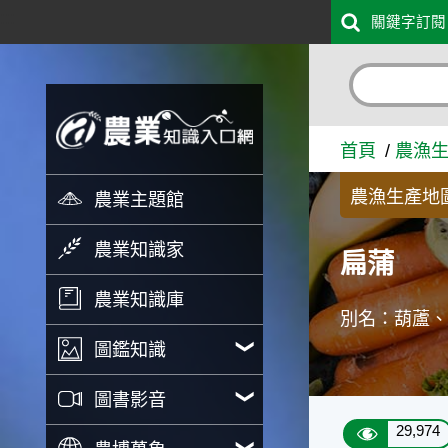
:::
關鍵字訂閱
跳到主要內容
扁蒲 - 農業知識入口網
首頁
農漁
農漁生產地
農業主題館
農業知識家
扁蒲
農業知識庫
別名：葫蘆
圖鑑知識
圖書影音
29,974