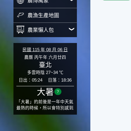
農博萬象
農漁生產地圖
農業懶人包
民國 115 年 08 月 06 日
農曆 丙午年 六月廿四
臺北
多雲時陰 27~34 ℃
日出：05:24
日落：18:36
大暑
?
「大暑」的前後是一年中天氣
最熱的時候，所以會特別感到
氣候炙熱難耐。有句俗話「小
暑大暑無君子」，它的意思是
說：小暑、大暑這兩個節氣的