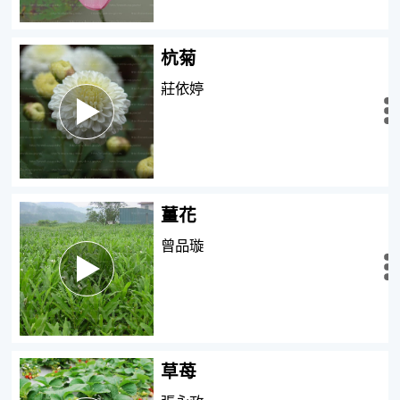
杭菊
莊依婷
瀏覽
全文
薑花
曾品璇
瀏覽
全文
草苺