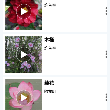
許芳寧
瀏覽
全文
木槿
許芳寧
瀏覽
全文
蓮花
陳韋町
瀏覽
全文