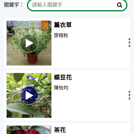
關鍵字：
薰衣草
廖榕秋
瀏覽
全文
蝶豆花
陳怡均
瀏覽
全文
茶花