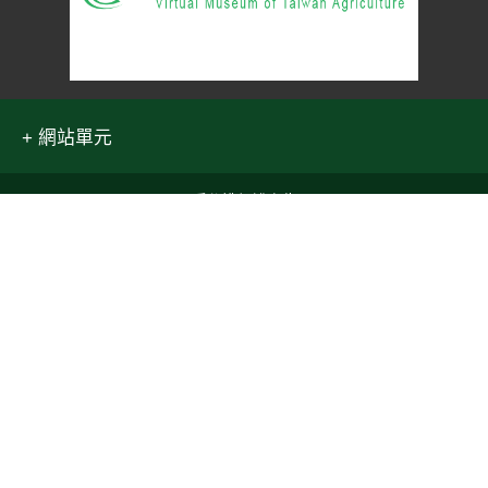
網站單元
隱私權保護宣告
:::
資訊安全政策
Top
網站資料開放宣告
網站服務信箱
地址：100212 臺北市中正區南海路 37 號
電話：(02)2381-2991
服務時間：AM8:30~PM5:30
農業部 版權所有 © 2025 MOA All Rights Reserved.