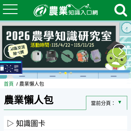
:::
跳到主要內容
農業知識入口網
:::
首頁
農業懶人包
農業懶人包
當前分頁：
選擇其
知識圖卡