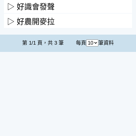
好識會發聲
好農開麥拉
每頁
筆資料
第 1/1 頁，共 3 筆